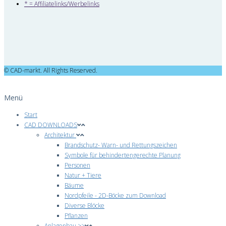
* = Affiliatelinks/Werbelinks
© CAD-markt. All Rights Reserved.
Menü
Start
CAD DOWNLOADS
Architektur
Brandschutz- Warn- und Rettungszeichen
Symbole für behindertengerechte Planung
Personen
Natur + Tiere
Bäume
Nordpfeile - 2D-Böcke zum Download
Diverse Blöcke
Pflanzen
Anlagenbau >>