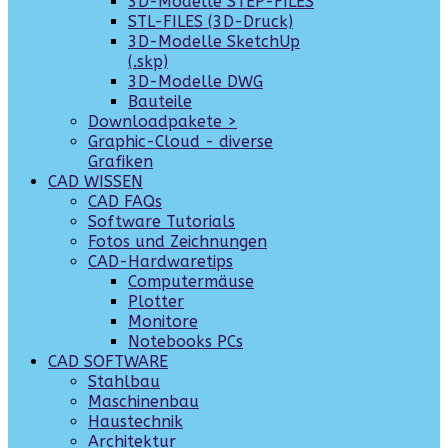
3D-Modelle STEP-FILES
STL-FILES (3D-Druck)
3D-Modelle SketchUp
(.skp)
3D-Modelle DWG
Bauteile
Downloadpakete >
Graphic-Cloud - diverse
Grafiken
CAD WISSEN
CAD FAQs
Software Tutorials
Fotos und Zeichnungen
CAD-Hardwaretips
Computermäuse
Plotter
Monitore
Notebooks PCs
CAD SOFTWARE
Stahlbau
Maschinenbau
Haustechnik
Architektur