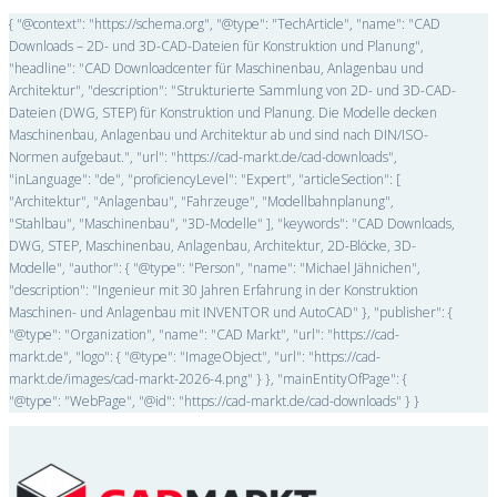
{ "@context": "https://schema.org", "@type": "TechArticle", "name": "CAD
Downloads – 2D- und 3D-CAD-Dateien für Konstruktion und Planung",
"headline": "CAD Downloadcenter für Maschinenbau, Anlagenbau und
Architektur", "description": "Strukturierte Sammlung von 2D- und 3D-CAD-
Dateien (DWG, STEP) für Konstruktion und Planung. Die Modelle decken
Maschinenbau, Anlagenbau und Architektur ab und sind nach DIN/ISO-
Normen aufgebaut.", "url": "https://cad-markt.de/cad-downloads",
"inLanguage": "de", "proficiencyLevel": "Expert", "articleSection": [
"Architektur", "Anlagenbau", "Fahrzeuge", "Modellbahnplanung",
"Stahlbau", "Maschinenbau", "3D-Modelle" ], "keywords": "CAD Downloads,
DWG, STEP, Maschinenbau, Anlagenbau, Architektur, 2D-Blöcke, 3D-
Modelle", "author": { "@type": "Person", "name": "Michael Jähnichen",
"description": "Ingenieur mit 30 Jahren Erfahrung in der Konstruktion
Maschinen- und Anlagenbau mit INVENTOR und AutoCAD" }, "publisher": {
"@type": "Organization", "name": "CAD Markt", "url": "https://cad-
markt.de", "logo": { "@type": "ImageObject", "url": "https://cad-
markt.de/images/cad-markt-2026-4.png" } }, "mainEntityOfPage": {
"@type": "WebPage", "@id": "https://cad-markt.de/cad-downloads" } }