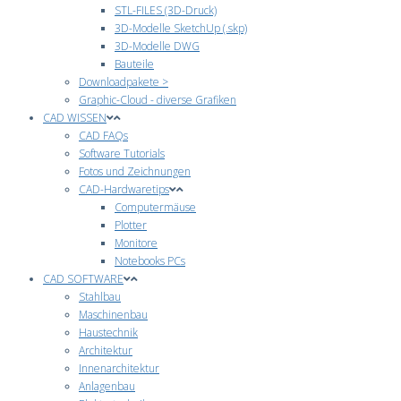
STL-FILES (3D-Druck)
3D-Modelle SketchUp (.skp)
3D-Modelle DWG
Bauteile
Downloadpakete >
Graphic-Cloud - diverse Grafiken
CAD WISSEN
CAD FAQs
Software Tutorials
Fotos und Zeichnungen
CAD-Hardwaretips
Computermäuse
Plotter
Monitore
Notebooks PCs
CAD SOFTWARE
Stahlbau
Maschinenbau
Haustechnik
Architektur
Innenarchitektur
Anlagenbau