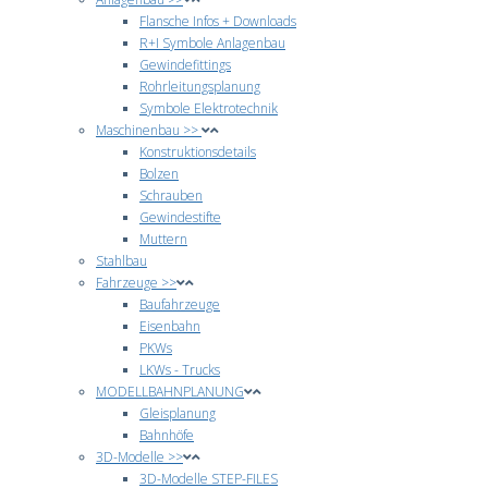
Flansche Infos + Downloads
R+I Symbole Anlagenbau
Gewindefittings
Rohrleitungsplanung
Symbole Elektrotechnik
Maschinenbau >>
Konstruktionsdetails
Bolzen
Schrauben
Gewindestifte
Muttern
Stahlbau
Fahrzeuge >>
Baufahrzeuge
Eisenbahn
PKWs
LKWs - Trucks
MODELLBAHNPLANUNG
Gleisplanung
Bahnhöfe
3D-Modelle >>
3D-Modelle STEP-FILES