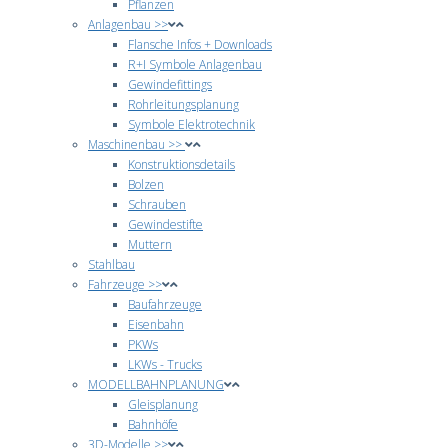
Pflanzen
Anlagenbau >>
Flansche Infos + Downloads
R+I Symbole Anlagenbau
Gewindefittings
Rohrleitungsplanung
Symbole Elektrotechnik
Maschinenbau >>
Konstruktionsdetails
Bolzen
Schrauben
Gewindestifte
Muttern
Stahlbau
Fahrzeuge >>
Baufahrzeuge
Eisenbahn
PKWs
LKWs - Trucks
MODELLBAHNPLANUNG
Gleisplanung
Bahnhöfe
3D-Modelle >>