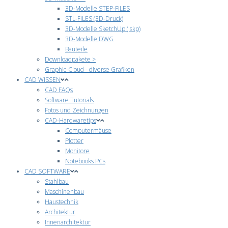
3D-Modelle STEP-FILES
STL-FILES (3D-Druck)
3D-Modelle SketchUp (.skp)
3D-Modelle DWG
Bauteile
Downloadpakete >
Graphic-Cloud - diverse Grafiken
CAD WISSEN
CAD FAQs
Software Tutorials
Fotos und Zeichnungen
CAD-Hardwaretips
Computermäuse
Plotter
Monitore
Notebooks PCs
CAD SOFTWARE
Stahlbau
Maschinenbau
Haustechnik
Architektur
Innenarchitektur