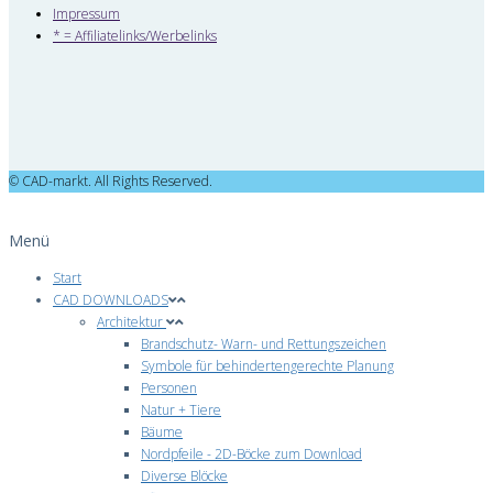
Impressum
* = Affiliatelinks/Werbelinks
© CAD-markt. All Rights Reserved.
Menü
Start
CAD DOWNLOADS
Architektur
Brandschutz- Warn- und Rettungszeichen
Symbole für behindertengerechte Planung
Personen
Natur + Tiere
Bäume
Nordpfeile - 2D-Böcke zum Download
Diverse Blöcke