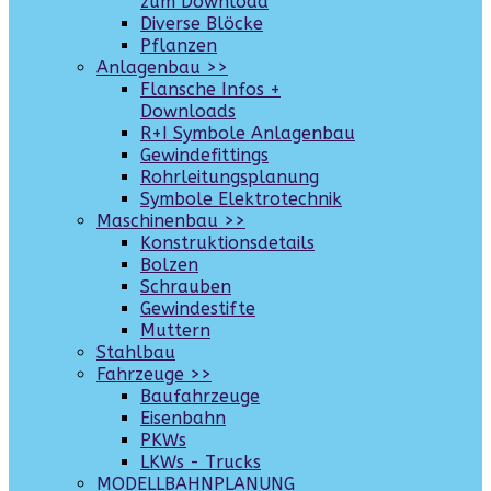
zum Download
Diverse Blöcke
Pflanzen
Anlagenbau >>
Flansche Infos +
Downloads
R+I Symbole Anlagenbau
Gewindefittings
Rohrleitungsplanung
Symbole Elektrotechnik
Maschinenbau >>
Konstruktionsdetails
Bolzen
Schrauben
Gewindestifte
Muttern
Stahlbau
Fahrzeuge >>
Baufahrzeuge
Eisenbahn
PKWs
LKWs - Trucks
MODELLBAHNPLANUNG