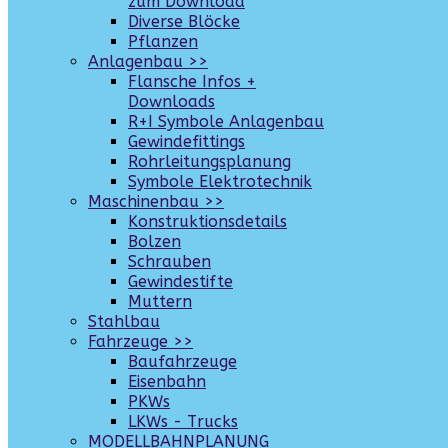
zum Download
Diverse Blöcke
Pflanzen
Anlagenbau >>
Flansche Infos +
Downloads
R+I Symbole Anlagenbau
Gewindefittings
Rohrleitungsplanung
Symbole Elektrotechnik
Maschinenbau >>
Konstruktionsdetails
Bolzen
Schrauben
Gewindestifte
Muttern
Stahlbau
Fahrzeuge >>
Baufahrzeuge
Eisenbahn
PKWs
LKWs - Trucks
MODELLBAHNPLANUNG