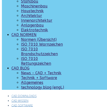
Stahlbau
Maschinenbau
Haustechnik
Architektur
Innenarchitektur
Anlagenbau
Elektrotechnik
CAD NORMEN
Normen (Übersicht)
ISO 7010 Warnzeichen
ISO 7010
Brandschutzzeichen
ISO 7010
Rettungszeichen
CAD BLOG
News - CAD + Technik
Technik + Software
Allgemeines
technology blog (engl.)
CAD DOWNLOADS
CAD WISSEN
CAD SOFTWARE