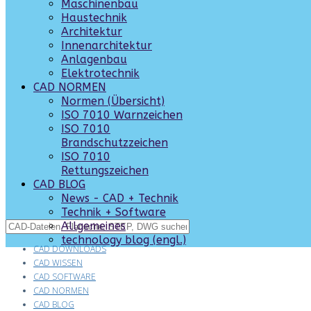
Maschinenbau
Haustechnik
Architektur
Innenarchitektur
Anlagenbau
Elektrotechnik
CAD NORMEN
Normen (Übersicht)
ISO 7010 Warnzeichen
ISO 7010
Brandschutzzeichen
ISO 7010
Rettungszeichen
CAD BLOG
News - CAD + Technik
Technik + Software
Allgemeines
technology blog (engl.)
CAD DOWNLOADS
CAD WISSEN
CAD SOFTWARE
CAD NORMEN
CAD BLOG