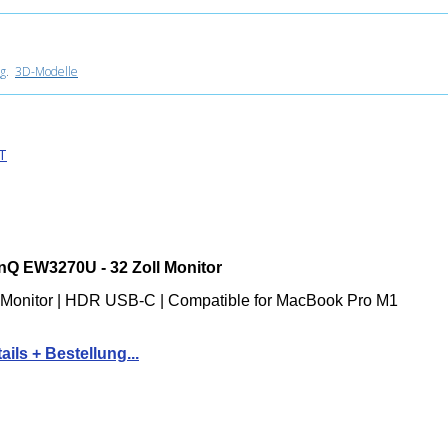
g
.
3D-Modelle
T
nQ EW3270U - 32 Zoll Monitor
Monitor | HDR USB-C | Compatible for MacBook Pro M1
ails + Bestellung...