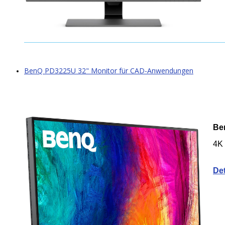
BenQ PD3225U 32" Monitor für CAD-Anwendungen
Be
4K 
Det