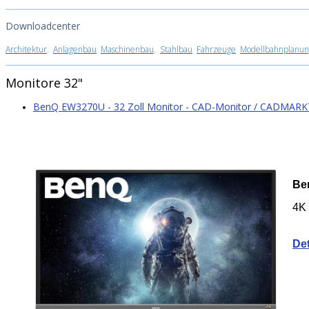
Downloadcenter
Architektur
.
Anlagenbau
Maschinenbau
.
Stahlbau
Fahrzeuge
Modellbahnplanun
Monitore 32"
BenQ EW3270U - 32 Zoll Monitor - CAD-Monitor / CADMARK
Be
4K 
Det