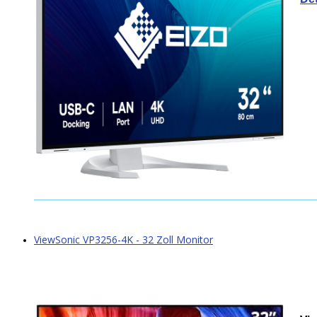
ViewSonic VP3256-4K - 32 Zoll Monitor