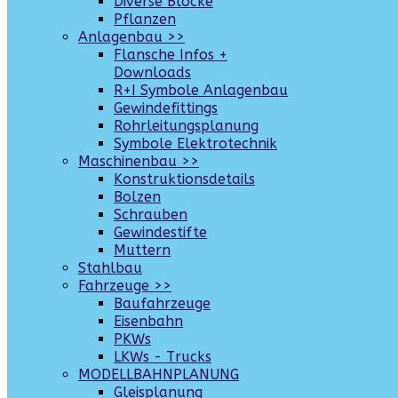
Diverse Blöcke
Pflanzen
Anlagenbau >>
Flansche Infos +
Downloads
R+I Symbole Anlagenbau
Gewindefittings
Rohrleitungsplanung
Symbole Elektrotechnik
Maschinenbau >>
Konstruktionsdetails
Bolzen
Schrauben
Gewindestifte
Muttern
Stahlbau
Fahrzeuge >>
Baufahrzeuge
Eisenbahn
PKWs
LKWs - Trucks
MODELLBAHNPLANUNG
Gleisplanung