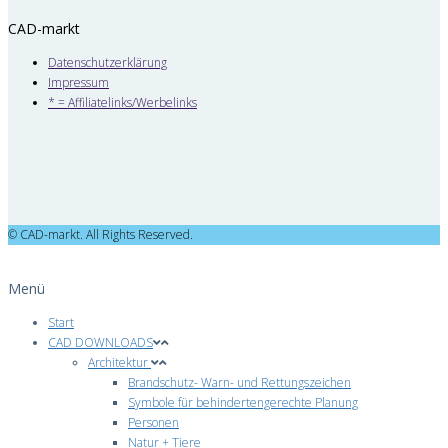
CAD-markt
Datenschutzerklärung
Impressum
* = Affiliatelinks/Werbelinks
© CAD-markt. All Rights Reserved.
Menü
Start
CAD DOWNLOADS
Architektur
Brandschutz- Warn- und Rettungszeichen
Symbole für behindertengerechte Planung
Personen
Natur + Tiere