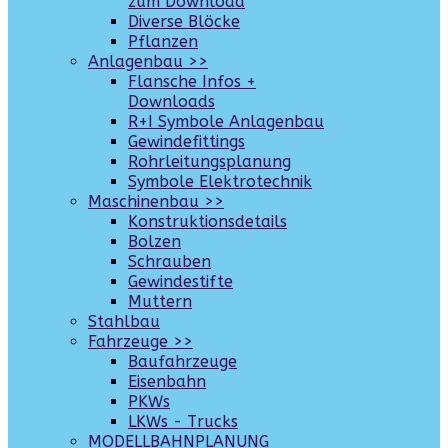
zum Download
Diverse Blöcke
Pflanzen
Anlagenbau >>
Flansche Infos +
Downloads
R+I Symbole Anlagenbau
Gewindefittings
Rohrleitungsplanung
Symbole Elektrotechnik
Maschinenbau >>
Konstruktionsdetails
Bolzen
Schrauben
Gewindestifte
Muttern
Stahlbau
Fahrzeuge >>
Baufahrzeuge
Eisenbahn
PKWs
LKWs - Trucks
MODELLBAHNPLANUNG