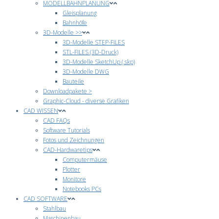
MODELLBAHNPLANUNG
Gleisplanung
Bahnhöfe
3D-Modelle >>
3D-Modelle STEP-FILES
STL-FILES (3D-Druck)
3D-Modelle SketchUp (.skp)
3D-Modelle DWG
Bauteile
Downloadpakete >
Graphic-Cloud - diverse Grafiken
CAD WISSEN
CAD FAQs
Software Tutorials
Fotos und Zeichnungen
CAD-Hardwaretips
Computermäuse
Plotter
Monitore
Notebooks PCs
CAD SOFTWARE
Stahlbau
Maschinenbau