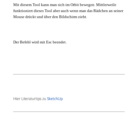
Mit
diesem
Tool
kann
man
sich
im
Orbit
bewegen
.
Mittlerweile
funktioniert
dieses
Tool
aber
auch
wenn
man
das
Rädchen
an
seiner
Mouse
drückt
und über
den
Bildschirm
zieht
.
Der
Befehl
wird
mit
Esc
beendet
.
Hier Literaturtips zu
SketchUp