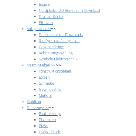
Bäume
Nordpfeile - 2D-Böcke zum Download
Diverse Blöcke
Pflanzen
Anlagenbau >>
Flansche Infos + Downloads
R+I Symbole Anlagenbau
Gewindefittings
Rohrleitungsplanung
Symbole Elektrotechnik
Maschinenbau >>
Konstruktionsdetails
Bolzen
Schrauben
Gewindestifte
Muttern
Stahlbau
Fahrzeuge >>
Baufahrzeuge
Eisenbahn
PKWs
LKWs - Trucks