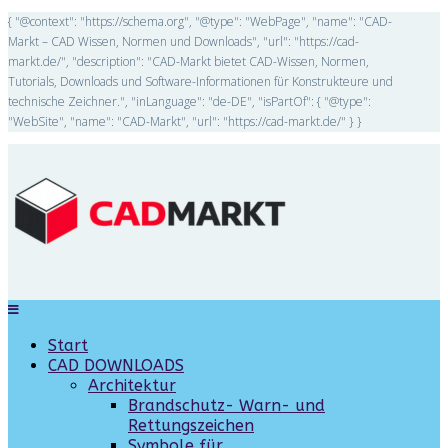
{ "@context": "https://schema.org", "@type": "WebPage", "name": "CAD-
Markt – CAD Wissen, Normen und Downloads", "url": "https://cad-
markt.de/", "description": "CAD-Markt bietet CAD-Wissen, Normen,
Tutorials, Downloads und Software-Informationen für Konstrukteure und
technische Zeichner.", "inLanguage": "de-DE", "isPartOf": { "@type":
"WebSite", "name": "CAD-Markt", "url": "https://cad-markt.de/" } }
Start
CAD DOWNLOADS
Architektur
Brandschutz- Warn- und
Rettungszeichen
Symbole für