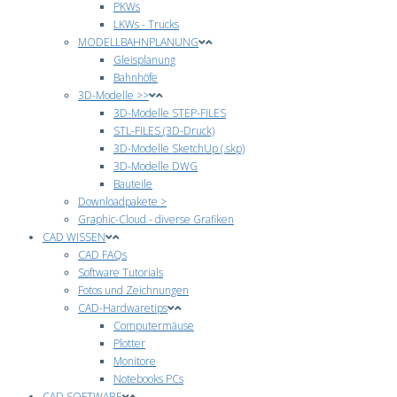
PKWs
LKWs - Trucks
MODELLBAHNPLANUNG
Gleisplanung
Bahnhöfe
3D-Modelle >>
3D-Modelle STEP-FILES
STL-FILES (3D-Druck)
3D-Modelle SketchUp (.skp)
3D-Modelle DWG
Bauteile
Downloadpakete >
Graphic-Cloud - diverse Grafiken
CAD WISSEN
CAD FAQs
Software Tutorials
Fotos und Zeichnungen
CAD-Hardwaretips
Computermäuse
Plotter
Monitore
Notebooks PCs
CAD SOFTWARE