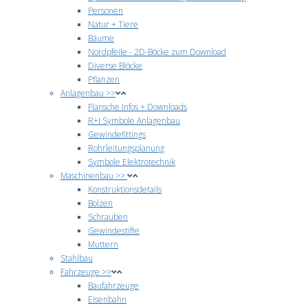
Personen
Natur + Tiere
Bäume
Nordpfeile - 2D-Böcke zum Download
Diverse Blöcke
Pflanzen
Anlagenbau >>
Flansche Infos + Downloads
R+I Symbole Anlagenbau
Gewindefittings
Rohrleitungsplanung
Symbole Elektrotechnik
Maschinenbau >>
Konstruktionsdetails
Bolzen
Schrauben
Gewindestifte
Muttern
Stahlbau
Fahrzeuge >>
Baufahrzeuge
Eisenbahn