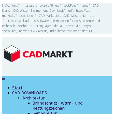
{ "@context": "https://schema.org", "@type": "WebPage", "name": "CAD-
Markt – CAD Wissen, Normen und Downloads", "url": "https://cad-
markt.de/", "description": "CAD-Markt bietet CAD-Wissen, Normen,
Tutorials, Downloads und Software-Informationen für Konstrukteure und
technische Zeichner.", "inLanguage": "de-DE", "isPartOf": { "@type":
"WebSite", "name": "CAD-Markt", "url": "https://cad-markt.de/" } }
Start
CAD DOWNLOADS
Architektur
Brandschutz- Warn- und
Rettungszeichen
Symbole für