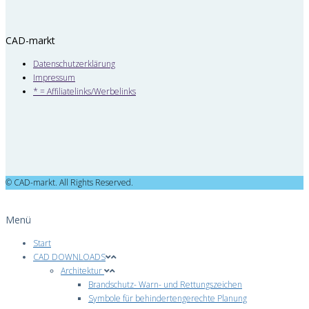
CAD-markt
Datenschutzerklärung
Impressum
* = Affiliatelinks/Werbelinks
© CAD-markt. All Rights Reserved.
Menü
Start
CAD DOWNLOADS
Architektur
Brandschutz- Warn- und Rettungszeichen
Symbole für behindertengerechte Planung