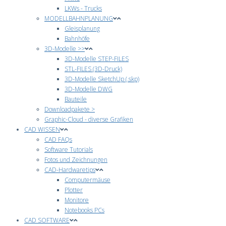
LKWs - Trucks
MODELLBAHNPLANUNG
Gleisplanung
Bahnhöfe
3D-Modelle >>
3D-Modelle STEP-FILES
STL-FILES (3D-Druck)
3D-Modelle SketchUp (.skp)
3D-Modelle DWG
Bauteile
Downloadpakete >
Graphic-Cloud - diverse Grafiken
CAD WISSEN
CAD FAQs
Software Tutorials
Fotos und Zeichnungen
CAD-Hardwaretips
Computermäuse
Plotter
Monitore
Notebooks PCs
CAD SOFTWARE