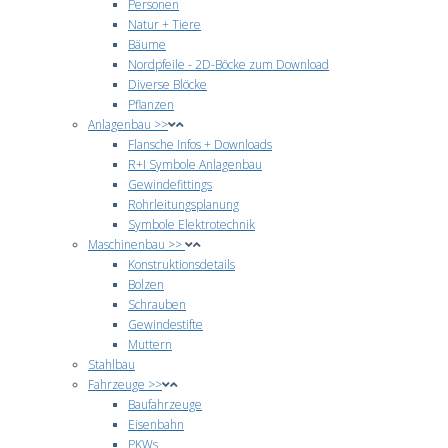
Personen
Natur + Tiere
Bäume
Nordpfeile - 2D-Böcke zum Download
Diverse Blöcke
Pflanzen
Anlagenbau >>
Flansche Infos + Downloads
R+I Symbole Anlagenbau
Gewindefittings
Rohrleitungsplanung
Symbole Elektrotechnik
Maschinenbau >>
Konstruktionsdetails
Bolzen
Schrauben
Gewindestifte
Muttern
Stahlbau
Fahrzeuge >>
Baufahrzeuge
Eisenbahn
PKWs