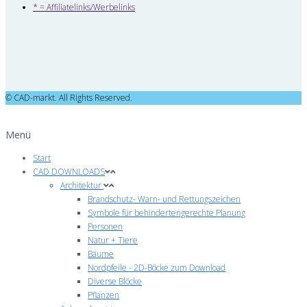
* = Affiliatelinks/Werbelinks
© CAD-markt. All Rights Reserved.
Menü
Start
CAD DOWNLOADS
Architektur
Brandschutz- Warn- und Rettungszeichen
Symbole für behindertengerechte Planung
Personen
Natur + Tiere
Bäume
Nordpfeile - 2D-Böcke zum Download
Diverse Blöcke
Pflanzen