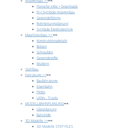
Anlagenbau >>
Flansche Infos + Downloads
R+I Symbole Anlagenbau
Gewindefittings
Rohrleitungsplanung
Symbole Elektrotechnik
Maschinenbau >>
Konstruktionsdetails
Bolzen
Schrauben
Gewindestifte
Muttern
Stahlbau
Fahrzeuge >>
Baufahrzeuge
Eisenbahn
PKWs
LKWs - Trucks
MODELLBAHNPLANUNG
Gleisplanung
Bahnhöfe
3D-Modelle >>
3D-Modelle STEP-FILES