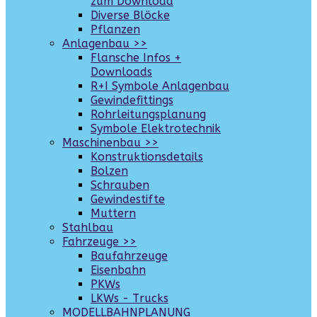
zum Download
Diverse Blöcke
Pflanzen
Anlagenbau >>
Flansche Infos +
Downloads
R+I Symbole Anlagenbau
Gewindefittings
Rohrleitungsplanung
Symbole Elektrotechnik
Maschinenbau >>
Konstruktionsdetails
Bolzen
Schrauben
Gewindestifte
Muttern
Stahlbau
Fahrzeuge >>
Baufahrzeuge
Eisenbahn
PKWs
LKWs - Trucks
MODELLBAHNPLANUNG