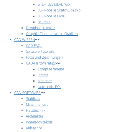
STL-FILES (3D-Druck)
3D-Modelle SketchUp (.skp)
3D-Modelle DWG
Bauteile
Downloadpakete >
Graphic-Cloud - diverse Grafiken
CAD WISSEN
CAD FAQs
Software Tutorials
Fotos und Zeichnungen
CAD-Hardwaretips
Computermäuse
Plotter
Monitore
Notebooks PCs
CAD SOFTWARE
Stahlbau
Maschinenbau
Haustechnik
Architektur
Innenarchitektur
Anlagenbau