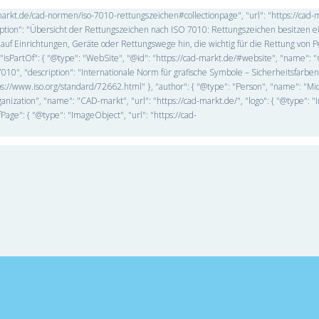
d-markt.de/cad-normen/iso-7010-rettungszeichen#collectionpage", "url": "https://cad-
ption": "Übersicht der Rettungszeichen nach ISO 7010: Rettungszeichen besitzen e
f Einrichtungen, Geräte oder Rettungswege hin, die wichtig für die Rettung von P
PartOf": { "@type": "WebSite", "@id": "https://cad-markt.de/#website", "name": 
7010", "description": "Internationale Norm für grafische Symbole – Sicherheitsfarbe
s://www.iso.org/standard/72662.html" }, "author": { "@type": "Person", "name": "Mi
ganization", "name": "CAD-markt", "url": "https://cad-markt.de/", "logo": { "@type": 
ge": { "@type": "ImageObject", "url": "https://cad-