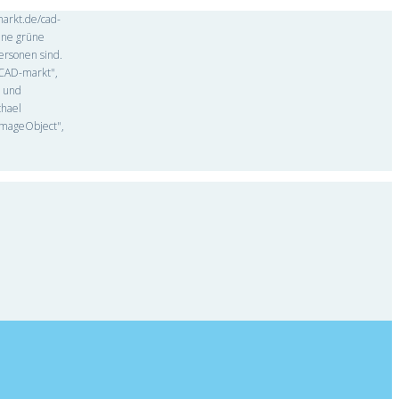
markt.de/cad-
ine grüne
ersonen sind.
"CAD-markt",
n und
chael
"ImageObject",