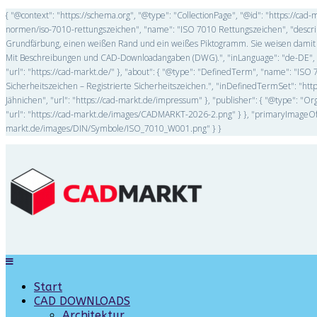
{ "@context": "https://schema.org", "@type": "CollectionPage", "@id": "https://ca
normen/iso-7010-rettungszeichen", "name": "ISO 7010 Rettungszeichen", "descri
Grundfärbung, einen weißen Rand und ein weißes Piktogramm. Sie weisen damit au
Mit Beschreibungen und CAD-Downloadangaben (DWG).", "inLanguage": "de-DE", "is
"url": "https://cad-markt.de/" }, "about": { "@type": "DefinedTerm", "name": "ISO 
Sicherheitszeichen – Registrierte Sicherheitszeichen.", "inDefinedTermSet": "http
Jähnichen", "url": "https://cad-markt.de/impressum" }, "publisher": { "@type": "Or
"url": "https://cad-markt.de/images/CADMARKT-2026-2.png" } }, "primaryImageOfPa
markt.de/images/DIN/Symbole/ISO_7010_W001.png" } }
Start
CAD DOWNLOADS
Architektur