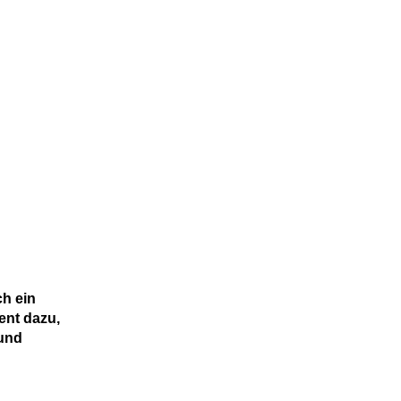
ch ein
ent dazu,
 und