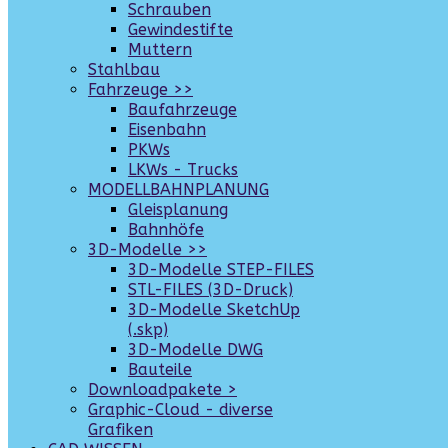
Schrauben
Gewindestifte
Muttern
Stahlbau
Fahrzeuge >>
Baufahrzeuge
Eisenbahn
PKWs
LKWs - Trucks
MODELLBAHNPLANUNG
Gleisplanung
Bahnhöfe
3D-Modelle >>
3D-Modelle STEP-FILES
STL-FILES (3D-Druck)
3D-Modelle SketchUp
(.skp)
3D-Modelle DWG
Bauteile
Downloadpakete >
Graphic-Cloud - diverse
Grafiken