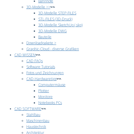
Bahnhöfe
3D-Modelle >>
3D-Modelle STEP-FILES
STL-FILES (3D-Druck)
3D-Modelle SketchUp (.skp)
3D-Modelle DWG
Bauteile
Downloadpakete >
Graphic-Cloud - diverse Grafiken
CAD WISSEN
CAD FAQs
Software Tutorials
Fotos und Zeichnungen
CAD-Hardwaretips
Computermäuse
Plotter
Monitore
Notebooks PCs
CAD SOFTWARE
Stahlbau
Maschinenbau
Haustechnik
Architektur