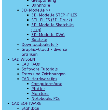
Gleisplanung
Bahnhöfe
3D-Modelle >>
3D-Modelle STEP-FILES
STL-FILES (3D-Druck)
3D-Modelle SketchUp
(.skp)
3D-Modelle DWG
Bauteile
Downloadpakete >
Graphic-Cloud - diverse
Grafiken
CAD WISSEN
CAD FAQs
Software Tutorials
Fotos und Zeichnungen
CAD-Hardwaretips
Computermäuse
Plotter
Monitore
Notebooks PCs
CAD SOFTWARE
Stahlbau