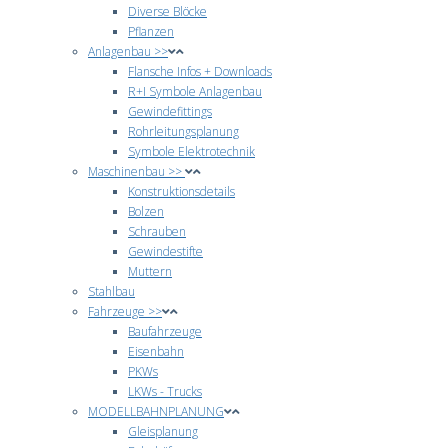
Diverse Blöcke
Pflanzen
Anlagenbau >>
Flansche Infos + Downloads
R+I Symbole Anlagenbau
Gewindefittings
Rohrleitungsplanung
Symbole Elektrotechnik
Maschinenbau >>
Konstruktionsdetails
Bolzen
Schrauben
Gewindestifte
Muttern
Stahlbau
Fahrzeuge >>
Baufahrzeuge
Eisenbahn
PKWs
LKWs - Trucks
MODELLBAHNPLANUNG
Gleisplanung