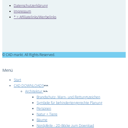
Datenschutzerklärung
Impressum
* = Affiliatelinks/Werbelinks
© CAD-markt. All Rights Reserved.
Menü
Start
CAD DOWNLOADS
Architektur
Brandschutz- Warn- und Rettungszeichen
Symbole für behindertengerechte Planung
Personen
Natur + Tiere
Bäume
Nordpfeile - 2D-Böcke zum Download