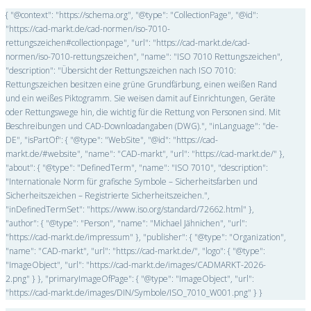
{ "@context": "https://schema.org", "@type": "CollectionPage", "@id":
"https://cad-markt.de/cad-normen/iso-7010-
rettungszeichen#collectionpage", "url": "https://cad-markt.de/cad-
normen/iso-7010-rettungszeichen", "name": "ISO 7010 Rettungszeichen",
"description": "Übersicht der Rettungszeichen nach ISO 7010:
Rettungszeichen besitzen eine grüne Grundfärbung, einen weißen Rand
und ein weißes Piktogramm. Sie weisen damit auf Einrichtungen, Geräte
oder Rettungswege hin, die wichtig für die Rettung von Personen sind. Mit
Beschreibungen und CAD-Downloadangaben (DWG).", "inLanguage": "de-
DE", "isPartOf": { "@type": "WebSite", "@id": "https://cad-
markt.de/#website", "name": "CAD-markt", "url": "https://cad-markt.de/" },
"about": { "@type": "DefinedTerm", "name": "ISO 7010", "description":
"Internationale Norm für grafische Symbole – Sicherheitsfarben und
Sicherheitszeichen – Registrierte Sicherheitszeichen.",
"inDefinedTermSet": "https://www.iso.org/standard/72662.html" },
"author": { "@type": "Person", "name": "Michael Jähnichen", "url":
"https://cad-markt.de/impressum" }, "publisher": { "@type": "Organization",
"name": "CAD-markt", "url": "https://cad-markt.de/", "logo": { "@type":
"ImageObject", "url": "https://cad-markt.de/images/CADMARKT-2026-
2.png" } }, "primaryImageOfPage": { "@type": "ImageObject", "url":
"https://cad-markt.de/images/DIN/Symbole/ISO_7010_W001.png" } }