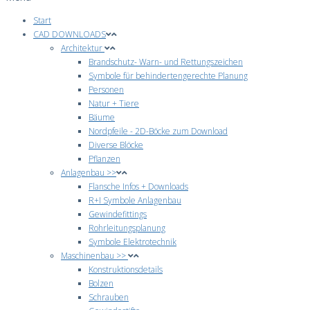
Start
CAD DOWNLOADS
Architektur
Brandschutz- Warn- und Rettungszeichen
Symbole für behindertengerechte Planung
Personen
Natur + Tiere
Bäume
Nordpfeile - 2D-Böcke zum Download
Diverse Blöcke
Pflanzen
Anlagenbau >>
Flansche Infos + Downloads
R+I Symbole Anlagenbau
Gewindefittings
Rohrleitungsplanung
Symbole Elektrotechnik
Maschinenbau >>
Konstruktionsdetails
Bolzen
Schrauben