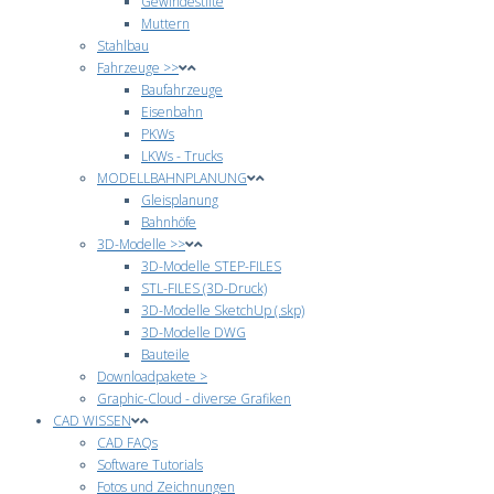
Gewindestifte
Muttern
Stahlbau
Fahrzeuge >>
Baufahrzeuge
Eisenbahn
PKWs
LKWs - Trucks
MODELLBAHNPLANUNG
Gleisplanung
Bahnhöfe
3D-Modelle >>
3D-Modelle STEP-FILES
STL-FILES (3D-Druck)
3D-Modelle SketchUp (.skp)
3D-Modelle DWG
Bauteile
Downloadpakete >
Graphic-Cloud - diverse Grafiken
CAD WISSEN
CAD FAQs
Software Tutorials
Fotos und Zeichnungen