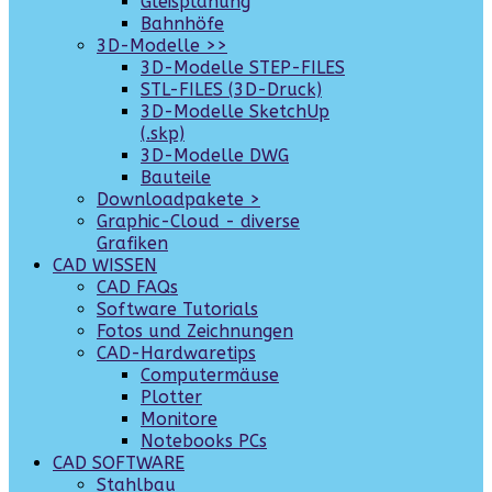
Gleisplanung
Bahnhöfe
3D-Modelle >>
3D-Modelle STEP-FILES
STL-FILES (3D-Druck)
3D-Modelle SketchUp
(.skp)
3D-Modelle DWG
Bauteile
Downloadpakete >
Graphic-Cloud - diverse
Grafiken
CAD WISSEN
CAD FAQs
Software Tutorials
Fotos und Zeichnungen
CAD-Hardwaretips
Computermäuse
Plotter
Monitore
Notebooks PCs
CAD SOFTWARE
Stahlbau