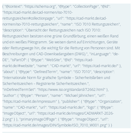
{ "@context": "https://schema.org", "@type": "CollectionPage", "@id":
"https://cad-markt.de/cad-normen/iso-7010-
rettungszeichen#collectionpage", "url": "https://cad-markt.de/cad-
normen/iso-7010-rettungszeichen", "name": "ISO 7010 Rettungszeichen",
"description": "Übersicht der Rettungszeichen nach ISO 7010:
Rettungszeichen besitzen eine grüne Grundfärbung, einen weißen Rand
und ein weißes Piktogramm. Sie weisen damit auf Einrichtungen, Geräte
oder Rettungswege hin, die wichtig für die Rettung von Personen sind. Mit
Beschreibungen und CAD-Downloadangaben (DWG).", "inLanguage": "de-
DE", "isPartOf": { "@type": "WebSite", "@id": "https://cad-
markt.de/#website", "name": "CAD-markt", "url": "https://cad-markt.de/" },
"about": { "@type": "DefinedTerm", "name": "ISO 7010", "description":
"Internationale Norm für grafische Symbole – Sicherheitsfarben und
Sicherheitszeichen – Registrierte Sicherheitszeichen.",
"inDefinedTermSet": "https://www.iso.org/standard/72662.html" },
"author": { "@type": "Person", "name": "Michael Jähnichen", "url":
"https://cad-markt.de/impressum" }, "publisher": { "@type": "Organization",
"name": "CAD-markt", "url": "https://cad-markt.de/", "logo": { "@type":
"ImageObject", "url": "https://cad-markt.de/images/CADMARKT-2026-
2.png" } }, "primaryImageOfPage": { "@type": "ImageObject", "url":
"https://cad-markt.de/images/DIN/Symbole/ISO_7010_W001.png" } }