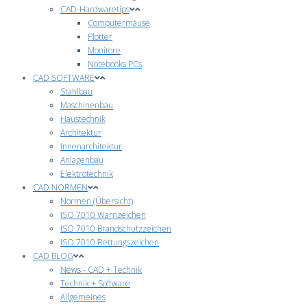
CAD-Hardwaretips
Computermäuse
Plotter
Monitore
Notebooks PCs
CAD SOFTWARE
Stahlbau
Maschinenbau
Haustechnik
Architektur
Innenarchitektur
Anlagenbau
Elektrotechnik
CAD NORMEN
Normen (Übersicht)
ISO 7010 Warnzeichen
ISO 7010 Brandschutzzeichen
ISO 7010 Rettungszeichen
CAD BLOG
News - CAD + Technik
Technik + Software
Allgemeines