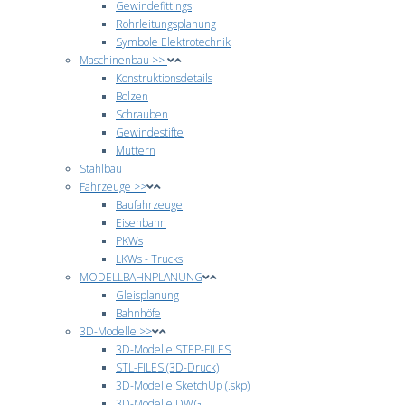
Gewindefittings
Rohrleitungsplanung
Symbole Elektrotechnik
Maschinenbau >>
Konstruktionsdetails
Bolzen
Schrauben
Gewindestifte
Muttern
Stahlbau
Fahrzeuge >>
Baufahrzeuge
Eisenbahn
PKWs
LKWs - Trucks
MODELLBAHNPLANUNG
Gleisplanung
Bahnhöfe
3D-Modelle >>
3D-Modelle STEP-FILES
STL-FILES (3D-Druck)
3D-Modelle SketchUp (.skp)
3D-Modelle DWG