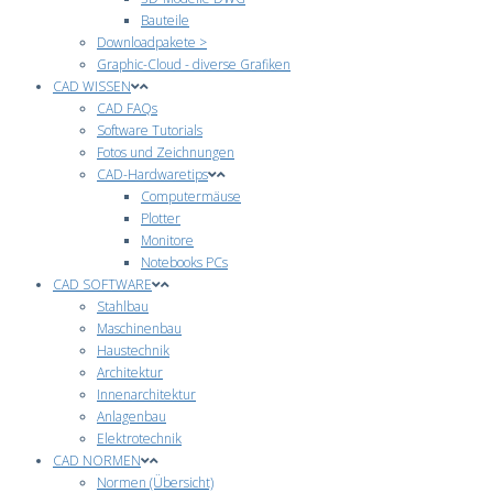
Bauteile
Downloadpakete >
Graphic-Cloud - diverse Grafiken
CAD WISSEN
CAD FAQs
Software Tutorials
Fotos und Zeichnungen
CAD-Hardwaretips
Computermäuse
Plotter
Monitore
Notebooks PCs
CAD SOFTWARE
Stahlbau
Maschinenbau
Haustechnik
Architektur
Innenarchitektur
Anlagenbau
Elektrotechnik
CAD NORMEN
Normen (Übersicht)