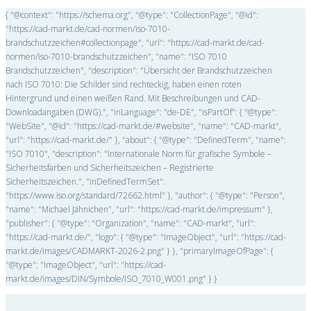
{ "@context": "https://schema.org", "@type": "CollectionPage", "@id":
"https://cad-markt.de/cad-normen/iso-7010-
brandschutzzeichen#collectionpage", "url": "https://cad-markt.de/cad-
normen/iso-7010-brandschutzzeichen", "name": "ISO 7010
Brandschutzzeichen", "description": "Übersicht der Brandschutzzeichen
nach ISO 7010: Die Schilder sind rechteckig, haben einen roten
Hintergrund und einen weißen Rand. Mit Beschreibungen und CAD-
Downloadangaben (DWG).", "inLanguage": "de-DE", "isPartOf": { "@type":
"WebSite", "@id": "https://cad-markt.de/#website", "name": "CAD-markt",
"url": "https://cad-markt.de/" }, "about": { "@type": "DefinedTerm", "name":
"ISO 7010", "description": "Internationale Norm für grafische Symbole –
Sicherheitsfarben und Sicherheitszeichen – Registrierte
Sicherheitszeichen.", "inDefinedTermSet":
"https://www.iso.org/standard/72662.html" }, "author": { "@type": "Person",
"name": "Michael Jähnichen", "url": "https://cad-markt.de/impressum" },
"publisher": { "@type": "Organization", "name": "CAD-markt", "url":
"https://cad-markt.de/", "logo": { "@type": "ImageObject", "url": "https://cad-
markt.de/images/CADMARKT-2026-2.png" } }, "primaryImageOfPage": {
"@type": "ImageObject", "url": "https://cad-
markt.de/images/DIN/Symbole/ISO_7010_W001.png" } }