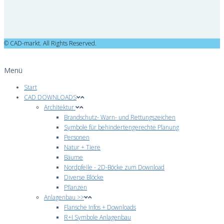
© CAD-markt. All Rights Reserved.
Menü
Start
CAD DOWNLOADS
Architektur
Brandschutz- Warn- und Rettungszeichen
Symbole für behindertengerechte Planung
Personen
Natur + Tiere
Bäume
Nordpfeile - 2D-Böcke zum Download
Diverse Blöcke
Pflanzen
Anlagenbau >>
Flansche Infos + Downloads
R+I Symbole Anlagenbau