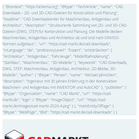
{ "@context": "https://schema.org", "@type": "TechArticle", "name": "CAD
Downloads – 2D- und 3D-CAD-Dateien für Konstruktion und Planung",
"headline": "CAD Downloadcenter für Maschinenbau, Anlagenbau und
Architektur", "description": "Strukturierte Sammlung von 2D- und 3D-CAD-
Dateien (DWG, STEP) für Konstruktion und Planung. Die Modelle decken
Maschinenbau, Anlagenbau und Architektur ab und sind nach DIN/ISO-
Normen aufgebaut.", "url": "https://cad-markt.de/cad-downloads",
"inLanguage": "de", "proficiencyLevel": "Expert", "articleSection": [
"Architektur", "Anlagenbau", "Fahrzeuge", "Modellbahnplanung",
"Stahlbau", "Maschinenbau", "3D-Modelle" ], "keywords": "CAD Downloads,
DWG, STEP, Maschinenbau, Anlagenbau, Architektur, 2D-Blöcke, 3D-
Modelle", "author": { "@type": "Person", "name": "Michael Jähnichen",
"description": "Ingenieur mit 30 Jahren Erfahrung in der Konstruktion
Maschinen- und Anlagenbau mit INVENTOR und AutoCAD" }, "publisher": {
"@type": "Organization", "name": "CAD Markt", "url": "https://cad-
markt.de", "logo": { "@type": "ImageObject", "url": "https://cad-
markt.de/images/cad-markt-2026-4.png" } }, "mainEntityOfPage": {
"@type": "WebPage", "@id": "https://cad-markt.de/cad-downloads" } }