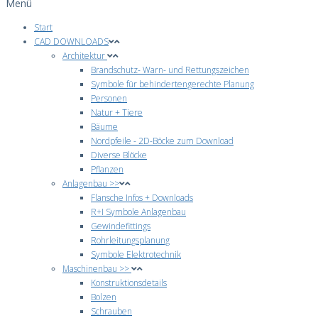
Menü
Start
CAD DOWNLOADS
Architektur
Brandschutz- Warn- und Rettungszeichen
Symbole für behindertengerechte Planung
Personen
Natur + Tiere
Bäume
Nordpfeile - 2D-Böcke zum Download
Diverse Blöcke
Pflanzen
Anlagenbau >>
Flansche Infos + Downloads
R+I Symbole Anlagenbau
Gewindefittings
Rohrleitungsplanung
Symbole Elektrotechnik
Maschinenbau >>
Konstruktionsdetails
Bolzen
Schrauben