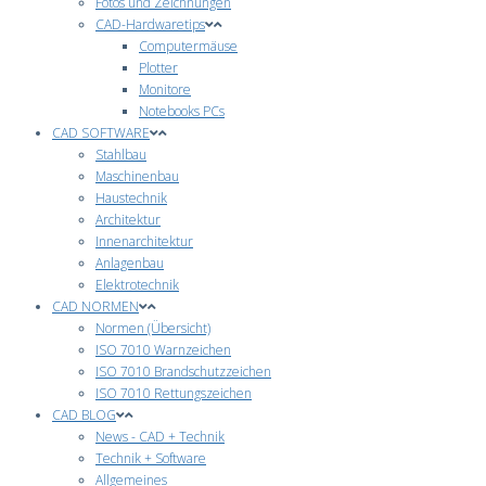
Fotos und Zeichnungen
CAD-Hardwaretips
Computermäuse
Plotter
Monitore
Notebooks PCs
CAD SOFTWARE
Stahlbau
Maschinenbau
Haustechnik
Architektur
Innenarchitektur
Anlagenbau
Elektrotechnik
CAD NORMEN
Normen (Übersicht)
ISO 7010 Warnzeichen
ISO 7010 Brandschutzzeichen
ISO 7010 Rettungszeichen
CAD BLOG
News - CAD + Technik
Technik + Software
Allgemeines