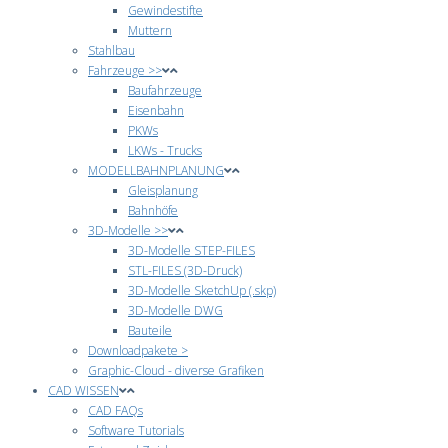
Gewindestifte
Muttern
Stahlbau
Fahrzeuge >>
Baufahrzeuge
Eisenbahn
PKWs
LKWs - Trucks
MODELLBAHNPLANUNG
Gleisplanung
Bahnhöfe
3D-Modelle >>
3D-Modelle STEP-FILES
STL-FILES (3D-Druck)
3D-Modelle SketchUp (.skp)
3D-Modelle DWG
Bauteile
Downloadpakete >
Graphic-Cloud - diverse Grafiken
CAD WISSEN
CAD FAQs
Software Tutorials