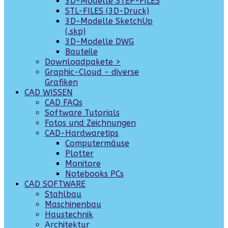
3D-Modelle STEP-FILES
STL-FILES (3D-Druck)
3D-Modelle SketchUp
(.skp)
3D-Modelle DWG
Bauteile
Downloadpakete >
Graphic-Cloud - diverse
Grafiken
CAD WISSEN
CAD FAQs
Software Tutorials
Fotos und Zeichnungen
CAD-Hardwaretips
Computermäuse
Plotter
Monitore
Notebooks PCs
CAD SOFTWARE
Stahlbau
Maschinenbau
Haustechnik
Architektur