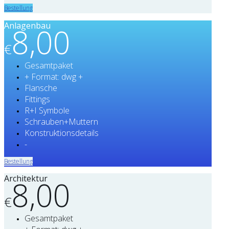
Bestellung
Anlagenbau
8,00
€
Gesamtpaket
+ Format: dwg +
Flansche
Fittings
R+I Symbole
Schrauben+Muttern
Konstruktionsdetails
-
Bestellung
Architektur
8,00
€
Gesamtpaket