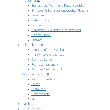
Architektur
Brandschutz- Warn- und Rettungszeichen
Symbole für behindertengerechte Planung
Personen
Natur + Tiere
Bäume
Nordpfeile - 2D-Böcke zum Download
Diverse Blöcke
Pflanzen
Anlagenbau >>
Flansche Infos + Downloads
R+I Symbole Anlagenbau
Gewindefittings
Rohrleitungsplanung
Symbole Elektrotechnik
Maschinenbau >>
Konstruktionsdetails
Bolzen
Schrauben
Gewindestifte
Muttern
Stahlbau
Fahrzeuge >>