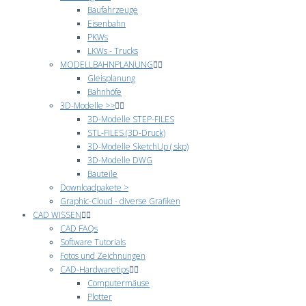
Baufahrzeuge
Eisenbahn
PKWs
LKWs - Trucks
MODELLBAHNPLANUNG
Gleisplanung
Bahnhöfe
3D-Modelle >>
3D-Modelle STEP-FILES
STL-FILES (3D-Druck)
3D-Modelle SketchUp (.skp)
3D-Modelle DWG
Bauteile
Downloadpakete >
Graphic-Cloud - diverse Grafiken
CAD WISSEN
CAD FAQs
Software Tutorials
Fotos und Zeichnungen
CAD-Hardwaretips
Computermäuse
Plotter