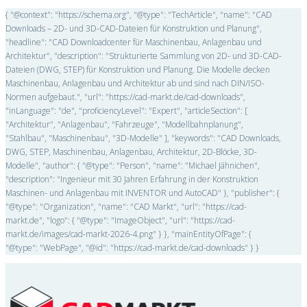
{ "@context": "https://schema.org", "@type": "TechArticle", "name": "CAD
Downloads – 2D- und 3D-CAD-Dateien für Konstruktion und Planung",
"headline": "CAD Downloadcenter für Maschinenbau, Anlagenbau und
Architektur", "description": "Strukturierte Sammlung von 2D- und 3D-CAD-
Dateien (DWG, STEP) für Konstruktion und Planung. Die Modelle decken
Maschinenbau, Anlagenbau und Architektur ab und sind nach DIN/ISO-
Normen aufgebaut.", "url": "https://cad-markt.de/cad-downloads",
"inLanguage": "de", "proficiencyLevel": "Expert", "articleSection": [
"Architektur", "Anlagenbau", "Fahrzeuge", "Modellbahnplanung",
"Stahlbau", "Maschinenbau", "3D-Modelle" ], "keywords": "CAD Downloads,
DWG, STEP, Maschinenbau, Anlagenbau, Architektur, 2D-Blöcke, 3D-
Modelle", "author": { "@type": "Person", "name": "Michael Jähnichen",
"description": "Ingenieur mit 30 Jahren Erfahrung in der Konstruktion
Maschinen- und Anlagenbau mit INVENTOR und AutoCAD" }, "publisher": {
"@type": "Organization", "name": "CAD Markt", "url": "https://cad-
markt.de", "logo": { "@type": "ImageObject", "url": "https://cad-
markt.de/images/cad-markt-2026-4.png" } }, "mainEntityOfPage": {
"@type": "WebPage", "@id": "https://cad-markt.de/cad-downloads" } }