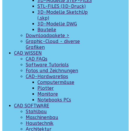
3D-Modelle STEP-FILES
STL-FILES (3D-Druck)
3D-Modelle SketchUp
(.skp)
3D-Modelle DWG
Bauteile
Downloadpakete >
Graphic-Cloud - diverse
Grafiken
CAD WISSEN
CAD FAQs
Software Tutorials
Fotos und Zeichnungen
CAD-Hardwaretips
Computermäuse
Plotter
Monitore
Notebooks PCs
CAD SOFTWARE
Stahlbau
Maschinenbau
Haustechnik
Architektur