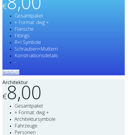
8,00
€
Gesamtpaket
+ Format: dwg +
Flansche
Fittings
R+I Symbole
Schrauben+Muttern
Konstruktionsdetails
-
Bestellung
Architektur
8,00
€
Gesamtpaket
+ Format: dwg +
Architektursymbole:
Fahrzeuge
Personen