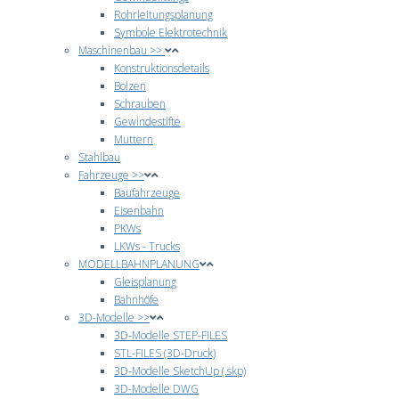
Rohrleitungsplanung
Symbole Elektrotechnik
Maschinenbau >>
Konstruktionsdetails
Bolzen
Schrauben
Gewindestifte
Muttern
Stahlbau
Fahrzeuge >>
Baufahrzeuge
Eisenbahn
PKWs
LKWs - Trucks
MODELLBAHNPLANUNG
Gleisplanung
Bahnhöfe
3D-Modelle >>
3D-Modelle STEP-FILES
STL-FILES (3D-Druck)
3D-Modelle SketchUp (.skp)
3D-Modelle DWG