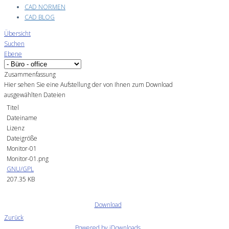
CAD NORMEN
CAD BLOG
Übersicht
Suchen
Ebene
Zusammenfassung
Hier sehen Sie eine Aufstellung der von Ihnen zum Download
ausgewählten Dateien
Titel
Dateiname
Lizenz
Dateigröße
Monitor-01
Monitor-01.png
GNU/GPL
207.35 KB
Download
Zurück
Powered by jDownloads