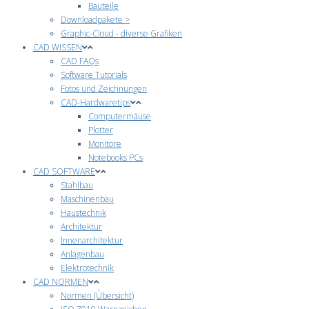
Bauteile
Downloadpakete >
Graphic-Cloud - diverse Grafiken
CAD WISSEN
CAD FAQs
Software Tutorials
Fotos und Zeichnungen
CAD-Hardwaretips
Computermäuse
Plotter
Monitore
Notebooks PCs
CAD SOFTWARE
Stahlbau
Maschinenbau
Haustechnik
Architektur
Innenarchitektur
Anlagenbau
Elektrotechnik
CAD NORMEN
Normen (Übersicht)