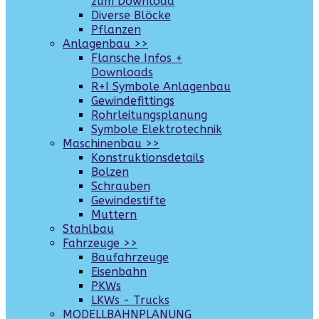
zum Download
Diverse Blöcke
Pflanzen
Anlagenbau >>
Flansche Infos +
Downloads
R+I Symbole Anlagenbau
Gewindefittings
Rohrleitungsplanung
Symbole Elektrotechnik
Maschinenbau >>
Konstruktionsdetails
Bolzen
Schrauben
Gewindestifte
Muttern
Stahlbau
Fahrzeuge >>
Baufahrzeuge
Eisenbahn
PKWs
LKWs - Trucks
MODELLBAHNPLANUNG