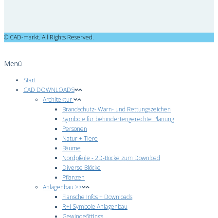
© CAD-markt. All Rights Reserved.
Menü
Start
CAD DOWNLOADS
Architektur
Brandschutz- Warn- und Rettungszeichen
Symbole für behindertengerechte Planung
Personen
Natur + Tiere
Bäume
Nordpfeile - 2D-Böcke zum Download
Diverse Blöcke
Pflanzen
Anlagenbau >>
Flansche Infos + Downloads
R+I Symbole Anlagenbau
Gewindefittings