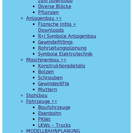
zum Download
Diverse Blöcke
Pflanzen
Anlagenbau >>
Flansche Infos +
Downloads
R+I Symbole Anlagenbau
Gewindefittings
Rohrleitungsplanung
Symbole Elektrotechnik
Maschinenbau >>
Konstruktionsdetails
Bolzen
Schrauben
Gewindestifte
Muttern
Stahlbau
Fahrzeuge >>
Baufahrzeuge
Eisenbahn
PKWs
LKWs - Trucks
MODELLBAHNPLANUNG