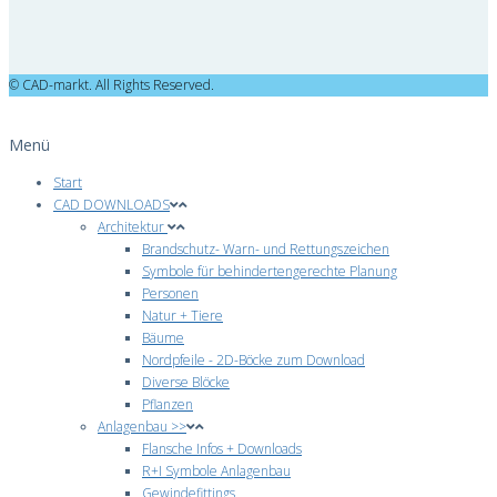
© CAD-markt. All Rights Reserved.
Menü
Start
CAD DOWNLOADS
Architektur
Brandschutz- Warn- und Rettungszeichen
Symbole für behindertengerechte Planung
Personen
Natur + Tiere
Bäume
Nordpfeile - 2D-Böcke zum Download
Diverse Blöcke
Pflanzen
Anlagenbau >>
Flansche Infos + Downloads
R+I Symbole Anlagenbau
Gewindefittings