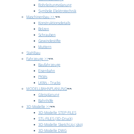
Rohrleitungsplanung
Symbole Elektrotechnik
Maschinenbau >>
Konstruktionsdetails
Bolzen
Schrauben
Gewindestifte
Muttern
Stahlbau
Fahrzeuge >>
Baufahrzeuge
Eisenbahn
PKWs
LKWs - Trucks
MODELLBAHNPLANUNG
Gleisplanung
Bahnhöfe
3D-Modelle >>
3D-Modelle STEP-FILES
STL-FILES (3D-Druck)
3D-Modelle SketchUp (.skp)
3D-Modelle DWG