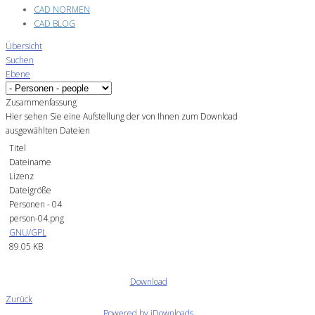
CAD NORMEN
CAD BLOG
Übersicht
Suchen
Ebene
Zusammenfassung
Hier sehen Sie eine Aufstellung der von Ihnen zum Download
ausgewählten Dateien
Titel
Dateiname
Lizenz
Dateigröße
Personen - 04
person-04.png
GNU/GPL
89.05 KB
Download
Zurück
Powered by jDownloads