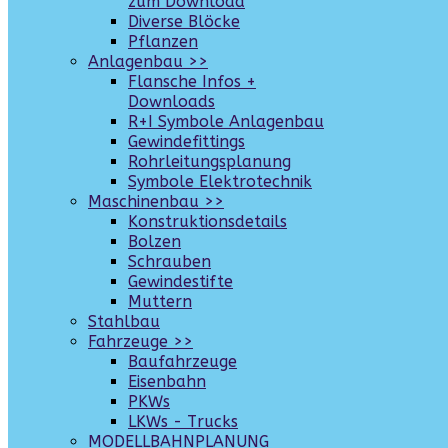
zum Download
Diverse Blöcke
Pflanzen
Anlagenbau >>
Flansche Infos +
Downloads
R+I Symbole Anlagenbau
Gewindefittings
Rohrleitungsplanung
Symbole Elektrotechnik
Maschinenbau >>
Konstruktionsdetails
Bolzen
Schrauben
Gewindestifte
Muttern
Stahlbau
Fahrzeuge >>
Baufahrzeuge
Eisenbahn
PKWs
LKWs - Trucks
MODELLBAHNPLANUNG