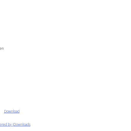
ien
Download
ered by jDownloads