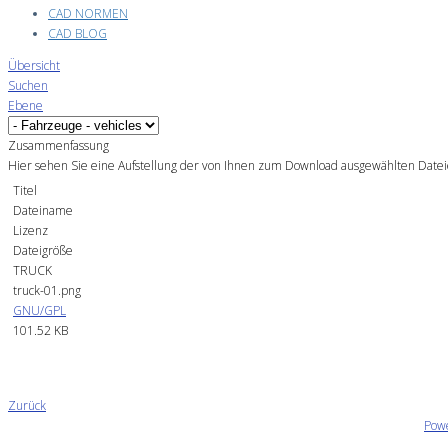
CAD NORMEN
CAD BLOG
Übersicht
Suchen
Ebene
Zusammenfassung
Hier sehen Sie eine Aufstellung der von Ihnen zum Download ausgewählten Date
Titel
Dateiname
Lizenz
Dateigröße
TRUCK
truck-01.png
GNU/GPL
101.52 KB
Zurück
Pow