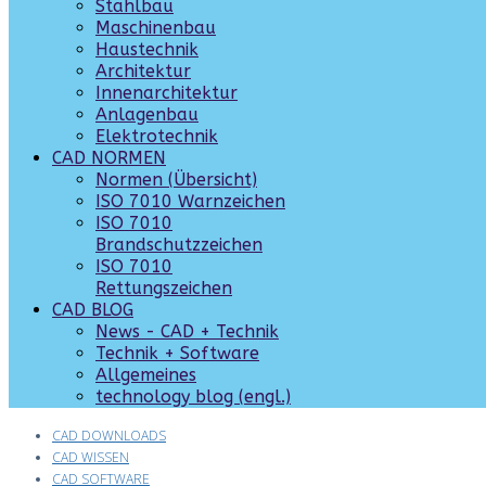
Stahlbau
Maschinenbau
Haustechnik
Architektur
Innenarchitektur
Anlagenbau
Elektrotechnik
CAD NORMEN
Normen (Übersicht)
ISO 7010 Warnzeichen
ISO 7010
Brandschutzzeichen
ISO 7010
Rettungszeichen
CAD BLOG
News - CAD + Technik
Technik + Software
Allgemeines
technology blog (engl.)
CAD DOWNLOADS
CAD WISSEN
CAD SOFTWARE