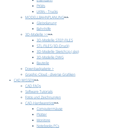
Eisenbahn
PKWs
LKWs - Trucks
MODELLBAHNPLANUNG
Gleisplanung
Bahnhöfe
3D-Modelle >>
3D-Modelle STEP-FILES
STL-FILES (3D-Druck)
3D-Modelle SketchUp (.skp)
3D-Modelle DWG
Bauteile
Downloadpakete >
Graphic-Cloud - diverse Grafiken
CAD WISSEN
CAD FAQs
Software Tutorials
Fotos und Zeichnungen
CAD-Hardwaretips
Computermäuse
Plotter
Monitore
Notebooks PCs