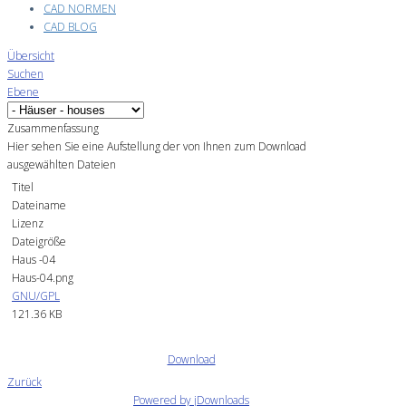
CAD NORMEN
CAD BLOG
Übersicht
Suchen
Ebene
Zusammenfassung
Hier sehen Sie eine Aufstellung der von Ihnen zum Download
ausgewählten Dateien
Titel
Dateiname
Lizenz
Dateigröße
Haus -04
Haus-04.png
GNU/GPL
121.36 KB
Download
Zurück
Powered by jDownloads