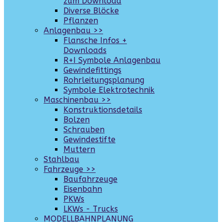
zum Download
Diverse Blöcke
Pflanzen
Anlagenbau >>
Flansche Infos +
Downloads
R+I Symbole Anlagenbau
Gewindefittings
Rohrleitungsplanung
Symbole Elektrotechnik
Maschinenbau >>
Konstruktionsdetails
Bolzen
Schrauben
Gewindestifte
Muttern
Stahlbau
Fahrzeuge >>
Baufahrzeuge
Eisenbahn
PKWs
LKWs - Trucks
MODELLBAHNPLANUNG