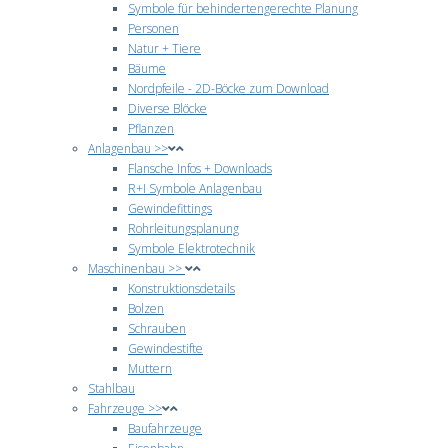
Symbole für behindertengerechte Planung
Personen
Natur + Tiere
Bäume
Nordpfeile - 2D-Böcke zum Download
Diverse Blöcke
Pflanzen
Anlagenbau >>
Flansche Infos + Downloads
R+I Symbole Anlagenbau
Gewindefittings
Rohrleitungsplanung
Symbole Elektrotechnik
Maschinenbau >>
Konstruktionsdetails
Bolzen
Schrauben
Gewindestifte
Muttern
Stahlbau
Fahrzeuge >>
Baufahrzeuge