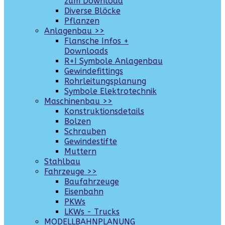
zum Download
Diverse Blöcke
Pflanzen
Anlagenbau >>
Flansche Infos +
Downloads
R+I Symbole Anlagenbau
Gewindefittings
Rohrleitungsplanung
Symbole Elektrotechnik
Maschinenbau >>
Konstruktionsdetails
Bolzen
Schrauben
Gewindestifte
Muttern
Stahlbau
Fahrzeuge >>
Baufahrzeuge
Eisenbahn
PKWs
LKWs - Trucks
MODELLBAHNPLANUNG