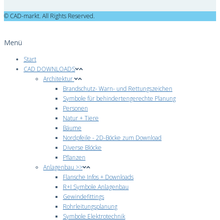
© CAD-markt. All Rights Reserved.
Menü
Start
CAD DOWNLOADS
Architektur
Brandschutz- Warn- und Rettungszeichen
Symbole für behindertengerechte Planung
Personen
Natur + Tiere
Bäume
Nordpfeile - 2D-Böcke zum Download
Diverse Blöcke
Pflanzen
Anlagenbau >>
Flansche Infos + Downloads
R+I Symbole Anlagenbau
Gewindefittings
Rohrleitungsplanung
Symbole Elektrotechnik