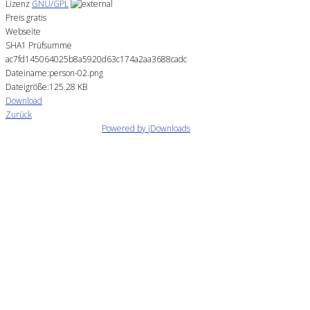
Lizenz
GNU/GPL
Preis
gratis
Webseite
SHA1 Prüfsumme
ac7fd145064025b8a5920d63c174a2aa3688cadc
Dateiname:person-02.png
Dateigröße:125.28 KB
Download
Zurück
Powered by jDownloads