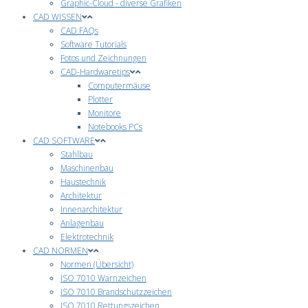
Graphic-Cloud - diverse Grafiken
CAD WISSEN
CAD FAQs
Software Tutorials
Fotos und Zeichnungen
CAD-Hardwaretips
Computermäuse
Plotter
Monitore
Notebooks PCs
CAD SOFTWARE
Stahlbau
Maschinenbau
Haustechnik
Architektur
Innenarchitektur
Anlagenbau
Elektrotechnik
CAD NORMEN
Normen (Übersicht)
ISO 7010 Warnzeichen
ISO 7010 Brandschutzzeichen
ISO 7010 Rettungszeichen