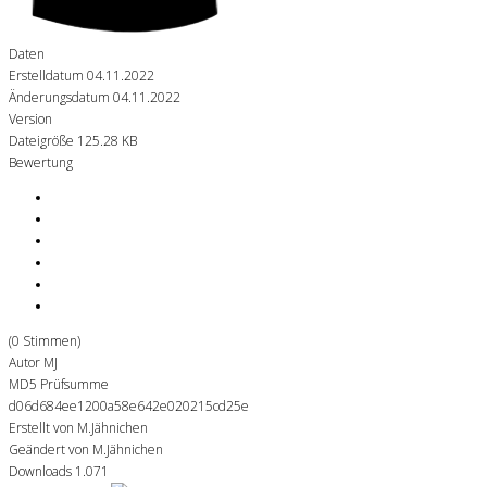
Daten
Erstelldatum
04.11.2022
Änderungsdatum
04.11.2022
Version
Dateigröße
125.28 KB
Bewertung
(0 Stimmen)
Autor
MJ
MD5 Prüfsumme
d06d684ee1200a58e642e020215cd25e
Erstellt von
M.Jähnichen
Geändert von
M.Jähnichen
Downloads
1.071