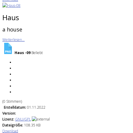
Haus
a house
Weiterlesen...
Haus -09
Beliebt
(0 Stimmen)
Erstelldatum:
01.11.2022
Version:
Lizenz:
GNU/GPL
Dateigröße:
108.35 KB
Download