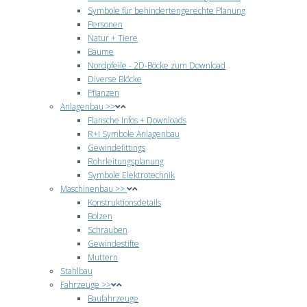
Symbole für behindertengerechte Planung
Personen
Natur + Tiere
Bäume
Nordpfeile - 2D-Böcke zum Download
Diverse Blöcke
Pflanzen
Anlagenbau >>
Flansche Infos + Downloads
R+I Symbole Anlagenbau
Gewindefittings
Rohrleitungsplanung
Symbole Elektrotechnik
Maschinenbau >>
Konstruktionsdetails
Bolzen
Schrauben
Gewindestifte
Muttern
Stahlbau
Fahrzeuge >>
Baufahrzeuge