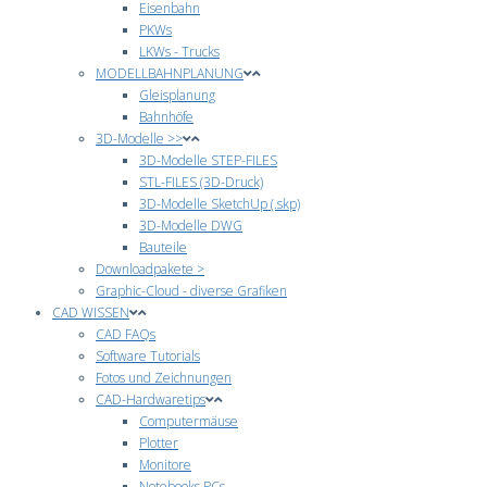
Eisenbahn
PKWs
LKWs - Trucks
MODELLBAHNPLANUNG
Gleisplanung
Bahnhöfe
3D-Modelle >>
3D-Modelle STEP-FILES
STL-FILES (3D-Druck)
3D-Modelle SketchUp (.skp)
3D-Modelle DWG
Bauteile
Downloadpakete >
Graphic-Cloud - diverse Grafiken
CAD WISSEN
CAD FAQs
Software Tutorials
Fotos und Zeichnungen
CAD-Hardwaretips
Computermäuse
Plotter
Monitore
Notebooks PCs