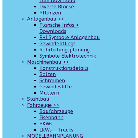
zum Download
Diverse Blöcke
Pflanzen
Anlagenbau >>
Flansche Infos +
Downloads
R+I Symbole Anlagenbau
Gewindefittings
Rohrleitungsplanung
Symbole Elektrotechnik
Maschinenbau >>
Konstruktionsdetails
Bolzen
Schrauben
Gewindestifte
Muttern
Stahlbau
Fahrzeuge >>
Baufahrzeuge
Eisenbahn
PKWs
LKWs - Trucks
MODELLBAHNPLANUNG