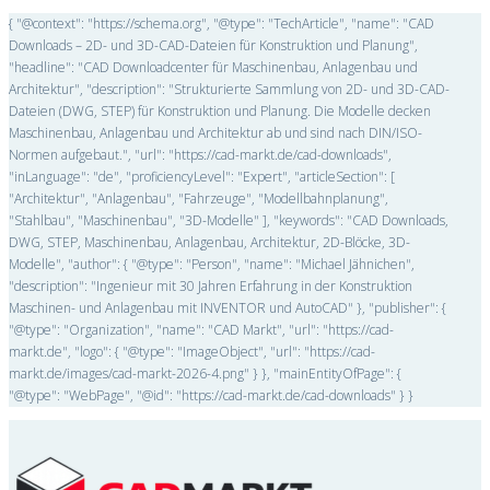
{ "@context": "https://schema.org", "@type": "TechArticle", "name": "CAD
Downloads – 2D- und 3D-CAD-Dateien für Konstruktion und Planung",
"headline": "CAD Downloadcenter für Maschinenbau, Anlagenbau und
Architektur", "description": "Strukturierte Sammlung von 2D- und 3D-CAD-
Dateien (DWG, STEP) für Konstruktion und Planung. Die Modelle decken
Maschinenbau, Anlagenbau und Architektur ab und sind nach DIN/ISO-
Normen aufgebaut.", "url": "https://cad-markt.de/cad-downloads",
"inLanguage": "de", "proficiencyLevel": "Expert", "articleSection": [
"Architektur", "Anlagenbau", "Fahrzeuge", "Modellbahnplanung",
"Stahlbau", "Maschinenbau", "3D-Modelle" ], "keywords": "CAD Downloads,
DWG, STEP, Maschinenbau, Anlagenbau, Architektur, 2D-Blöcke, 3D-
Modelle", "author": { "@type": "Person", "name": "Michael Jähnichen",
"description": "Ingenieur mit 30 Jahren Erfahrung in der Konstruktion
Maschinen- und Anlagenbau mit INVENTOR und AutoCAD" }, "publisher": {
"@type": "Organization", "name": "CAD Markt", "url": "https://cad-
markt.de", "logo": { "@type": "ImageObject", "url": "https://cad-
markt.de/images/cad-markt-2026-4.png" } }, "mainEntityOfPage": {
"@type": "WebPage", "@id": "https://cad-markt.de/cad-downloads" } }