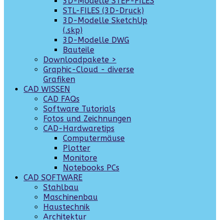
3D-Modelle STEP-FILES
STL-FILES (3D-Druck)
3D-Modelle SketchUp
(.skp)
3D-Modelle DWG
Bauteile
Downloadpakete >
Graphic-Cloud - diverse
Grafiken
CAD WISSEN
CAD FAQs
Software Tutorials
Fotos und Zeichnungen
CAD-Hardwaretips
Computermäuse
Plotter
Monitore
Notebooks PCs
CAD SOFTWARE
Stahlbau
Maschinenbau
Haustechnik
Architektur