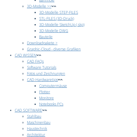
Bahnhöfe
3D-Modelle >>
3D-Modelle STEP-FILES
STL-FILES (3D-Druck)
3D-Modelle SketchUp (.skp)
3D-Modelle DWG
Bauteile
Downloadpakete >
Graphic-Cloud - diverse Grafiken
CAD WISSEN
CAD FAQs
Software Tutorials
Fotos und Zeichnungen
CAD-Hardwaretips
Computermäuse
Plotter
Monitore
Notebooks PCs
CAD SOFTWARE
Stahlbau
Maschinenbau
Haustechnik
Architektur