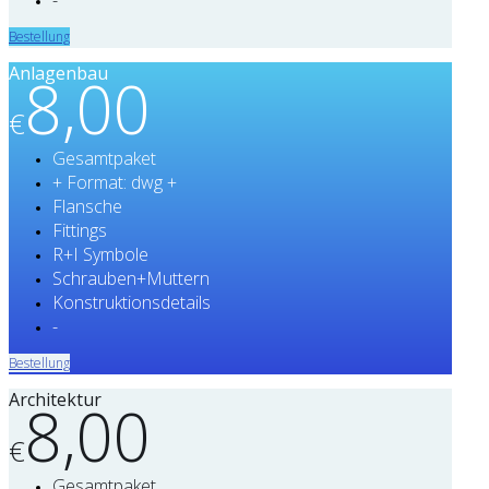
Bestellung
Anlagenbau
8,00
€
Gesamtpaket
+ Format: dwg +
Flansche
Fittings
R+I Symbole
Schrauben+Muttern
Konstruktionsdetails
-
Bestellung
Architektur
8,00
€
Gesamtpaket