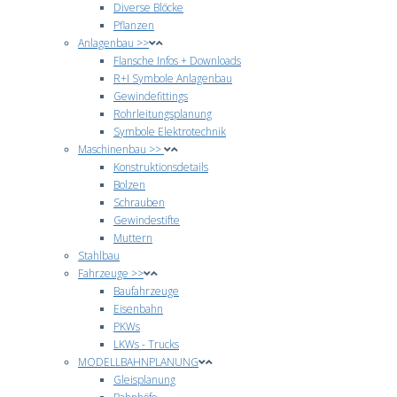
Diverse Blöcke
Pflanzen
Anlagenbau >>
Flansche Infos + Downloads
R+I Symbole Anlagenbau
Gewindefittings
Rohrleitungsplanung
Symbole Elektrotechnik
Maschinenbau >>
Konstruktionsdetails
Bolzen
Schrauben
Gewindestifte
Muttern
Stahlbau
Fahrzeuge >>
Baufahrzeuge
Eisenbahn
PKWs
LKWs - Trucks
MODELLBAHNPLANUNG
Gleisplanung