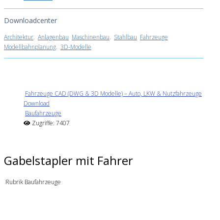
Downloadcenter
Architektur
.
Anlagenbau
Maschinenbau
.
Stahlbau
Fahrzeuge
Modellbahnplanung
.
3D-Modelle
Fahrzeuge CAD (DWG & 3D Modelle) – Auto, LKW & Nutzfahrzeuge
Download
Baufahrzeuge
Zugriffe: 7407
Gabelstapler mit Fahrer
Rubrik Baufahrzeuge