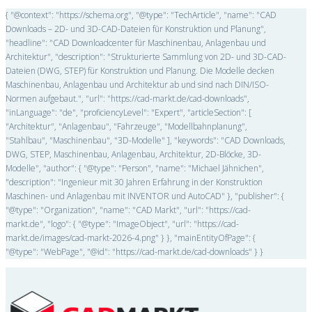
{ "@context": "https://schema.org", "@type": "TechArticle", "name": "CAD
Downloads – 2D- und 3D-CAD-Dateien für Konstruktion und Planung",
"headline": "CAD Downloadcenter für Maschinenbau, Anlagenbau und
Architektur", "description": "Strukturierte Sammlung von 2D- und 3D-CAD-
Dateien (DWG, STEP) für Konstruktion und Planung. Die Modelle decken
Maschinenbau, Anlagenbau und Architektur ab und sind nach DIN/ISO-
Normen aufgebaut.", "url": "https://cad-markt.de/cad-downloads",
"inLanguage": "de", "proficiencyLevel": "Expert", "articleSection": [
"Architektur", "Anlagenbau", "Fahrzeuge", "Modellbahnplanung",
"Stahlbau", "Maschinenbau", "3D-Modelle" ], "keywords": "CAD Downloads,
DWG, STEP, Maschinenbau, Anlagenbau, Architektur, 2D-Blöcke, 3D-
Modelle", "author": { "@type": "Person", "name": "Michael Jähnichen",
"description": "Ingenieur mit 30 Jahren Erfahrung in der Konstruktion
Maschinen- und Anlagenbau mit INVENTOR und AutoCAD" }, "publisher": {
"@type": "Organization", "name": "CAD Markt", "url": "https://cad-
markt.de", "logo": { "@type": "ImageObject", "url": "https://cad-
markt.de/images/cad-markt-2026-4.png" } }, "mainEntityOfPage": {
"@type": "WebPage", "@id": "https://cad-markt.de/cad-downloads" } }