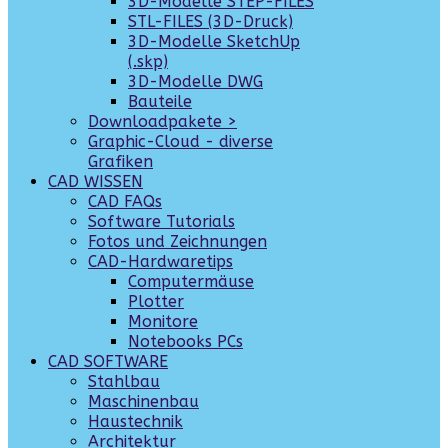
3D-Modelle STEP-FILES
STL-FILES (3D-Druck)
3D-Modelle SketchUp
(.skp)
3D-Modelle DWG
Bauteile
Downloadpakete >
Graphic-Cloud - diverse
Grafiken
CAD WISSEN
CAD FAQs
Software Tutorials
Fotos und Zeichnungen
CAD-Hardwaretips
Computermäuse
Plotter
Monitore
Notebooks PCs
CAD SOFTWARE
Stahlbau
Maschinenbau
Haustechnik
Architektur