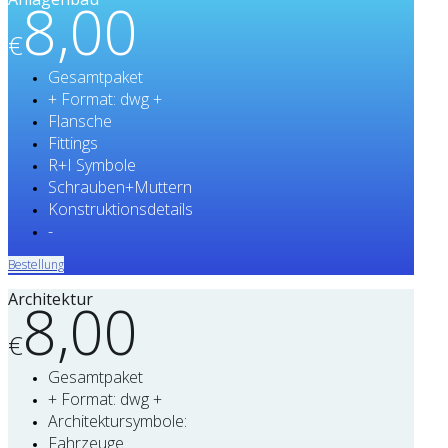
8,00
€
Gesamtpaket
+ Format: dwg +
Flansche
Fittings
R+I Symbole
Schrauben+Muttern
Konstruktionsdetails
-
Bestellung
Architektur
8,00
€
Gesamtpaket
+ Format: dwg +
Architektursymbole:
Fahrzeuge