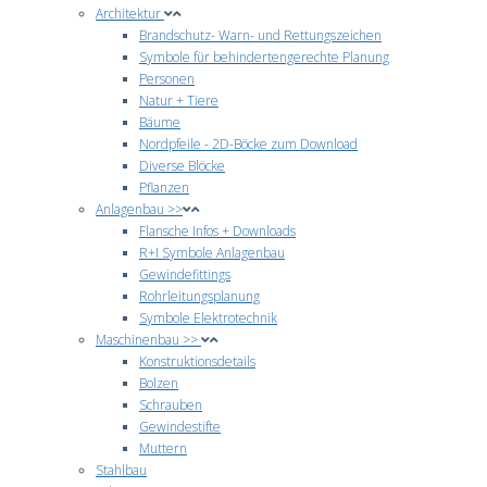
Architektur
Brandschutz- Warn- und Rettungszeichen
Symbole für behindertengerechte Planung
Personen
Natur + Tiere
Bäume
Nordpfeile - 2D-Böcke zum Download
Diverse Blöcke
Pflanzen
Anlagenbau >>
Flansche Infos + Downloads
R+I Symbole Anlagenbau
Gewindefittings
Rohrleitungsplanung
Symbole Elektrotechnik
Maschinenbau >>
Konstruktionsdetails
Bolzen
Schrauben
Gewindestifte
Muttern
Stahlbau