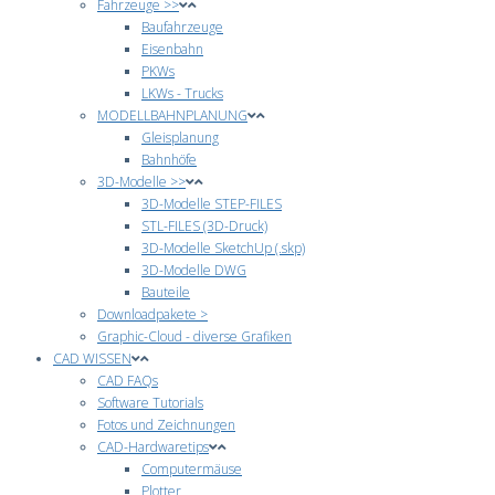
Fahrzeuge >>
Baufahrzeuge
Eisenbahn
PKWs
LKWs - Trucks
MODELLBAHNPLANUNG
Gleisplanung
Bahnhöfe
3D-Modelle >>
3D-Modelle STEP-FILES
STL-FILES (3D-Druck)
3D-Modelle SketchUp (.skp)
3D-Modelle DWG
Bauteile
Downloadpakete >
Graphic-Cloud - diverse Grafiken
CAD WISSEN
CAD FAQs
Software Tutorials
Fotos und Zeichnungen
CAD-Hardwaretips
Computermäuse
Plotter