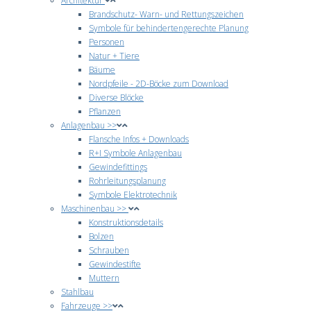
Architektur
Brandschutz- Warn- und Rettungszeichen
Symbole für behindertengerechte Planung
Personen
Natur + Tiere
Bäume
Nordpfeile - 2D-Böcke zum Download
Diverse Blöcke
Pflanzen
Anlagenbau >>
Flansche Infos + Downloads
R+I Symbole Anlagenbau
Gewindefittings
Rohrleitungsplanung
Symbole Elektrotechnik
Maschinenbau >>
Konstruktionsdetails
Bolzen
Schrauben
Gewindestifte
Muttern
Stahlbau
Fahrzeuge >>