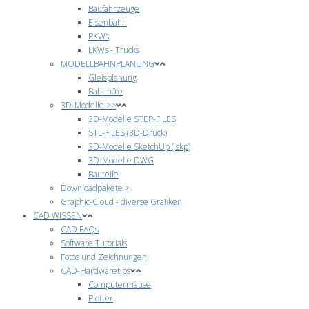
Baufahrzeuge
Eisenbahn
PKWs
LKWs - Trucks
MODELLBAHNPLANUNG
Gleisplanung
Bahnhöfe
3D-Modelle >>
3D-Modelle STEP-FILES
STL-FILES (3D-Druck)
3D-Modelle SketchUp (.skp)
3D-Modelle DWG
Bauteile
Downloadpakete >
Graphic-Cloud - diverse Grafiken
CAD WISSEN
CAD FAQs
Software Tutorials
Fotos und Zeichnungen
CAD-Hardwaretips
Computermäuse
Plotter