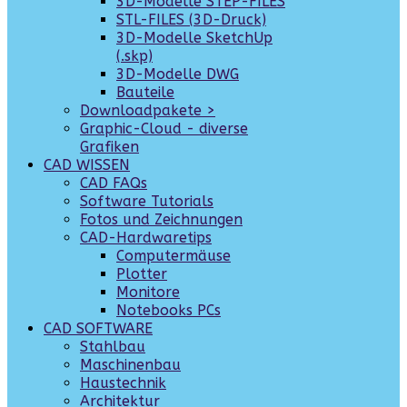
3D-Modelle STEP-FILES
STL-FILES (3D-Druck)
3D-Modelle SketchUp
(.skp)
3D-Modelle DWG
Bauteile
Downloadpakete >
Graphic-Cloud - diverse
Grafiken
CAD WISSEN
CAD FAQs
Software Tutorials
Fotos und Zeichnungen
CAD-Hardwaretips
Computermäuse
Plotter
Monitore
Notebooks PCs
CAD SOFTWARE
Stahlbau
Maschinenbau
Haustechnik
Architektur