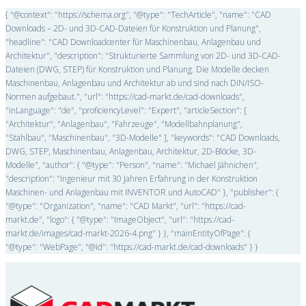
{ "@context": "https://schema.org", "@type": "TechArticle", "name": "CAD
Downloads – 2D- und 3D-CAD-Dateien für Konstruktion und Planung",
"headline": "CAD Downloadcenter für Maschinenbau, Anlagenbau und
Architektur", "description": "Strukturierte Sammlung von 2D- und 3D-CAD-
Dateien (DWG, STEP) für Konstruktion und Planung. Die Modelle decken
Maschinenbau, Anlagenbau und Architektur ab und sind nach DIN/ISO-
Normen aufgebaut.", "url": "https://cad-markt.de/cad-downloads",
"inLanguage": "de", "proficiencyLevel": "Expert", "articleSection": [
"Architektur", "Anlagenbau", "Fahrzeuge", "Modellbahnplanung",
"Stahlbau", "Maschinenbau", "3D-Modelle" ], "keywords": "CAD Downloads,
DWG, STEP, Maschinenbau, Anlagenbau, Architektur, 2D-Blöcke, 3D-
Modelle", "author": { "@type": "Person", "name": "Michael Jähnichen",
"description": "Ingenieur mit 30 Jahren Erfahrung in der Konstruktion
Maschinen- und Anlagenbau mit INVENTOR und AutoCAD" }, "publisher": {
"@type": "Organization", "name": "CAD Markt", "url": "https://cad-
markt.de", "logo": { "@type": "ImageObject", "url": "https://cad-
markt.de/images/cad-markt-2026-4.png" } }, "mainEntityOfPage": {
"@type": "WebPage", "@id": "https://cad-markt.de/cad-downloads" } }