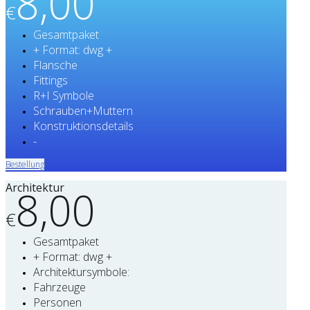
8,00
€
Gesamtpaket
+ Format: dwg +
Flansche
Fittings
R+I Symbole
Schrauben+Muttern
Konstruktionsdetails
-
Bestellung
Architektur
8,00
€
Gesamtpaket
+ Format: dwg +
Architektursymbole:
Fahrzeuge
Personen