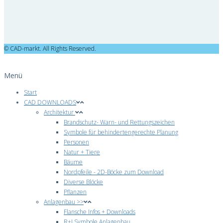
© CAD-markt. All Rights Reserved.
Menü
Start
CAD DOWNLOADS
Architektur
Brandschutz- Warn- und Rettungszeichen
Symbole für behindertengerechte Planung
Personen
Natur + Tiere
Bäume
Nordpfeile - 2D-Böcke zum Download
Diverse Blöcke
Pflanzen
Anlagenbau >>
Flansche Infos + Downloads
R+I Symbole Anlagenbau