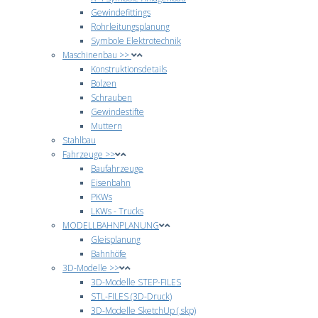
Gewindefittings
Rohrleitungsplanung
Symbole Elektrotechnik
Maschinenbau >>
Konstruktionsdetails
Bolzen
Schrauben
Gewindestifte
Muttern
Stahlbau
Fahrzeuge >>
Baufahrzeuge
Eisenbahn
PKWs
LKWs - Trucks
MODELLBAHNPLANUNG
Gleisplanung
Bahnhöfe
3D-Modelle >>
3D-Modelle STEP-FILES
STL-FILES (3D-Druck)
3D-Modelle SketchUp (.skp)