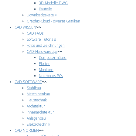
3D-Modelle DWG
Bauteile
Downloadpakete >
Graphic-Cloud - diverse Grafiken
CAD WISSEN
CAD FAQs
Software Tutorials
Fotos und Zeichnungen
CAD-Hardwaretips
Computermäuse
Plotter
Monitore
Notebooks PCs
CAD SOFTWARE
Stahlbau
Maschinenbau
Haustechnik
Architektur
Innenarchitektur
Anlagenbau
Elektrotechnik
CAD NORMEN