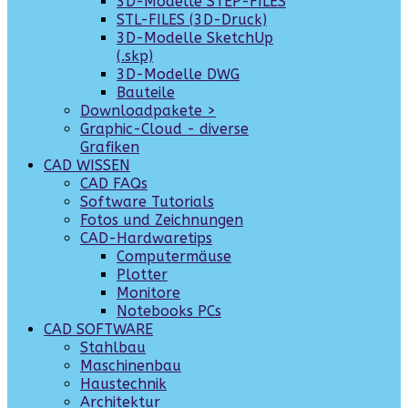
3D-Modelle STEP-FILES
STL-FILES (3D-Druck)
3D-Modelle SketchUp
(.skp)
3D-Modelle DWG
Bauteile
Downloadpakete >
Graphic-Cloud - diverse
Grafiken
CAD WISSEN
CAD FAQs
Software Tutorials
Fotos und Zeichnungen
CAD-Hardwaretips
Computermäuse
Plotter
Monitore
Notebooks PCs
CAD SOFTWARE
Stahlbau
Maschinenbau
Haustechnik
Architektur