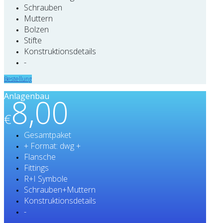
Schrauben
Muttern
Bolzen
Stifte
Konstruktionsdetails
-
Bestellung
Anlagenbau
8,00
€
Gesamtpaket
+ Format: dwg +
Flansche
Fittings
R+I Symbole
Schrauben+Muttern
Konstruktionsdetails
-