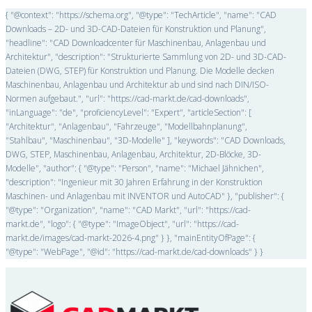
{ "@context": "https://schema.org", "@type": "TechArticle", "name": "CAD
Downloads – 2D- und 3D-CAD-Dateien für Konstruktion und Planung",
"headline": "CAD Downloadcenter für Maschinenbau, Anlagenbau und
Architektur", "description": "Strukturierte Sammlung von 2D- und 3D-CAD-
Dateien (DWG, STEP) für Konstruktion und Planung. Die Modelle decken
Maschinenbau, Anlagenbau und Architektur ab und sind nach DIN/ISO-
Normen aufgebaut.", "url": "https://cad-markt.de/cad-downloads",
"inLanguage": "de", "proficiencyLevel": "Expert", "articleSection": [
"Architektur", "Anlagenbau", "Fahrzeuge", "Modellbahnplanung",
"Stahlbau", "Maschinenbau", "3D-Modelle" ], "keywords": "CAD Downloads,
DWG, STEP, Maschinenbau, Anlagenbau, Architektur, 2D-Blöcke, 3D-
Modelle", "author": { "@type": "Person", "name": "Michael Jähnichen",
"description": "Ingenieur mit 30 Jahren Erfahrung in der Konstruktion
Maschinen- und Anlagenbau mit INVENTOR und AutoCAD" }, "publisher": {
"@type": "Organization", "name": "CAD Markt", "url": "https://cad-
markt.de", "logo": { "@type": "ImageObject", "url": "https://cad-
markt.de/images/cad-markt-2026-4.png" } }, "mainEntityOfPage": {
"@type": "WebPage", "@id": "https://cad-markt.de/cad-downloads" } }