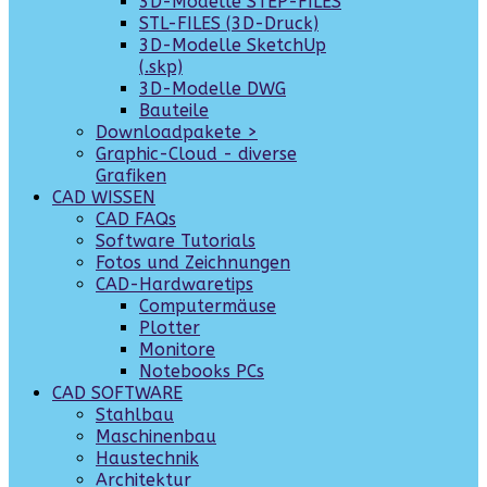
3D-Modelle STEP-FILES
STL-FILES (3D-Druck)
3D-Modelle SketchUp
(.skp)
3D-Modelle DWG
Bauteile
Downloadpakete >
Graphic-Cloud - diverse
Grafiken
CAD WISSEN
CAD FAQs
Software Tutorials
Fotos und Zeichnungen
CAD-Hardwaretips
Computermäuse
Plotter
Monitore
Notebooks PCs
CAD SOFTWARE
Stahlbau
Maschinenbau
Haustechnik
Architektur