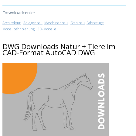
Downloadcenter
Architektur
.
Anlagenbau
Maschinenbau
.
Stahlbau
Fahrzeuge
Modellbahnplanung
.
3D-Modelle
DWG Downloads Natur + Tiere im
CAD-Format AutoCAD DWG