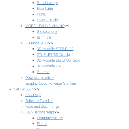
Baufahrzeuge
Eisenbahn
PKWs
LKWs - Trucks
MODELLBAHNPLANUNG
Gleisplanung
Bahnhöfe
3D-Modelle >>
3D-Modelle STEP-FILES
STL-FILES (3D-Druck)
3D-Modelle SketchUp (.skp)
3D-Modelle DWG
Bauteile
Downloadpakete >
Graphic-Cloud - diverse Grafiken
CAD WISSEN
CAD FAQs
Software Tutorials
Fotos und Zeichnungen
CAD-Hardwaretips
Computermäuse
Plotter