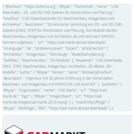
{ "@context": "https://schema.org", "@type": "TechArticle", "name": "CAD
Downloads – 2D- und 3D-CAD-Dateien für Konstruktion und Planung",
"headline": "CAD Downloadcenter für Maschinenbau, Anlagenbau und
Architektur", "description": "Strukturierte Sammlung von 2D- und 3D-CAD-
Dateien (DWG, STEP) für Konstruktion und Planung. Die Modelle decken
Maschinenbau, Anlagenbau und Architektur ab und sind nach DIN/ISO-
Normen aufgebaut.", "url": "https://cad-markt.de/cad-downloads",
"inLanguage": "de", "proficiencyLevel": "Expert", "articleSection": [
"Architektur", "Anlagenbau", "Fahrzeuge", "Modellbahnplanung",
"Stahlbau", "Maschinenbau", "3D-Modelle" ], "keywords": "CAD Downloads,
DWG, STEP, Maschinenbau, Anlagenbau, Architektur, 2D-Blöcke, 3D-
Modelle", "author": { "@type": "Person", "name": "Michael Jähnichen",
"description": "Ingenieur mit 30 Jahren Erfahrung in der Konstruktion
Maschinen- und Anlagenbau mit INVENTOR und AutoCAD" }, "publisher": {
"@type": "Organization", "name": "CAD Markt", "url": "https://cad-
markt.de", "logo": { "@type": "ImageObject", "url": "https://cad-
markt.de/images/cad-markt-2026-4.png" } }, "mainEntityOfPage": {
"@type": "WebPage", "@id": "https://cad-markt.de/cad-downloads" } }