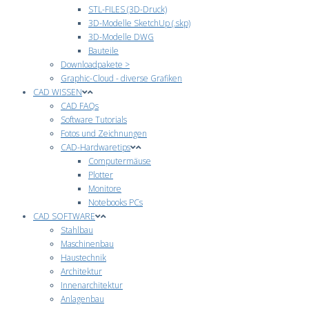
STL-FILES (3D-Druck)
3D-Modelle SketchUp (.skp)
3D-Modelle DWG
Bauteile
Downloadpakete >
Graphic-Cloud - diverse Grafiken
CAD WISSEN
CAD FAQs
Software Tutorials
Fotos und Zeichnungen
CAD-Hardwaretips
Computermäuse
Plotter
Monitore
Notebooks PCs
CAD SOFTWARE
Stahlbau
Maschinenbau
Haustechnik
Architektur
Innenarchitektur
Anlagenbau