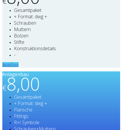
€
Gesamtpaket
+ Format: dwg +
Schrauben
Muttern
Bolzen
Stifte
Konstruktionsdetails
-
Bestellung
Anlagenbau
8,00
€
Gesamtpaket
+ Format: dwg +
Flansche
Fittings
R+I Symbole
Schrauben+Muttern