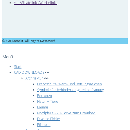
* = Affiliatelinks/Werbelinks
© CAD-markt. All Rights Reserved.
Menü
Start
CAD DOWNLOADS
Architektur
Brandschutz- Warn- und Rettungszeichen
Symbole für behindertengerechte Planung
Personen
Natur + Tiere
Bäume
Nordpfeile - 2D-Böcke zum Download
Diverse Blöcke
Pflanzen