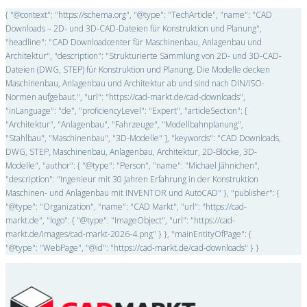
{ "@context": "https://schema.org", "@type": "TechArticle", "name": "CAD
Downloads – 2D- und 3D-CAD-Dateien für Konstruktion und Planung",
"headline": "CAD Downloadcenter für Maschinenbau, Anlagenbau und
Architektur", "description": "Strukturierte Sammlung von 2D- und 3D-CAD-
Dateien (DWG, STEP) für Konstruktion und Planung. Die Modelle decken
Maschinenbau, Anlagenbau und Architektur ab und sind nach DIN/ISO-
Normen aufgebaut.", "url": "https://cad-markt.de/cad-downloads",
"inLanguage": "de", "proficiencyLevel": "Expert", "articleSection": [
"Architektur", "Anlagenbau", "Fahrzeuge", "Modellbahnplanung",
"Stahlbau", "Maschinenbau", "3D-Modelle" ], "keywords": "CAD Downloads,
DWG, STEP, Maschinenbau, Anlagenbau, Architektur, 2D-Blöcke, 3D-
Modelle", "author": { "@type": "Person", "name": "Michael Jähnichen",
"description": "Ingenieur mit 30 Jahren Erfahrung in der Konstruktion
Maschinen- und Anlagenbau mit INVENTOR und AutoCAD" }, "publisher": {
"@type": "Organization", "name": "CAD Markt", "url": "https://cad-
markt.de", "logo": { "@type": "ImageObject", "url": "https://cad-
markt.de/images/cad-markt-2026-4.png" } }, "mainEntityOfPage": {
"@type": "WebPage", "@id": "https://cad-markt.de/cad-downloads" } }