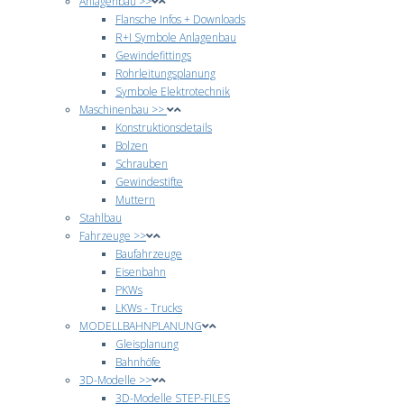
Anlagenbau >>
Flansche Infos + Downloads
R+I Symbole Anlagenbau
Gewindefittings
Rohrleitungsplanung
Symbole Elektrotechnik
Maschinenbau >>
Konstruktionsdetails
Bolzen
Schrauben
Gewindestifte
Muttern
Stahlbau
Fahrzeuge >>
Baufahrzeuge
Eisenbahn
PKWs
LKWs - Trucks
MODELLBAHNPLANUNG
Gleisplanung
Bahnhöfe
3D-Modelle >>
3D-Modelle STEP-FILES