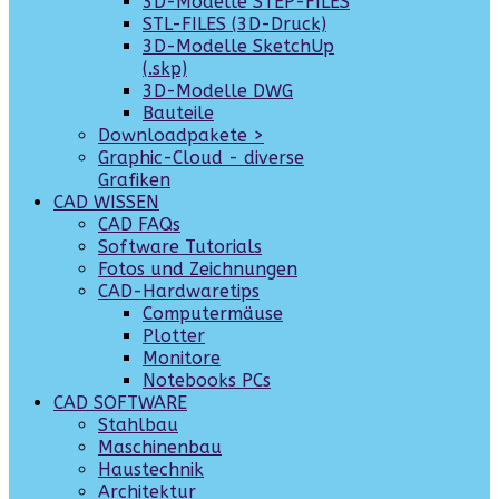
3D-Modelle STEP-FILES
STL-FILES (3D-Druck)
3D-Modelle SketchUp
(.skp)
3D-Modelle DWG
Bauteile
Downloadpakete >
Graphic-Cloud - diverse
Grafiken
CAD WISSEN
CAD FAQs
Software Tutorials
Fotos und Zeichnungen
CAD-Hardwaretips
Computermäuse
Plotter
Monitore
Notebooks PCs
CAD SOFTWARE
Stahlbau
Maschinenbau
Haustechnik
Architektur