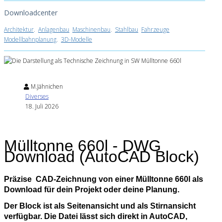
Downloadcenter
Architektur
.
Anlagenbau
Maschinenbau
.
Stahlbau
Fahrzeuge
Modellbahnplanung
.
3D-Modelle
M.Jähnichen
Diverses
18. Juli 2026
Mülltonne 660l - DWG
Download (AutoCAD Block)
Präzise CAD‑Zeichnung von einer Mülltonne 660l als
Download für dein Projekt oder deine Planung.
Der Block ist als Seitenansicht und als Stirnansicht
verfügbar. Die Datei lässt sich direkt in AutoCAD,