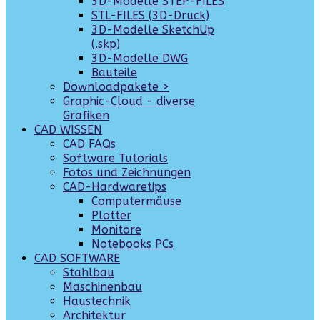
3D-Modelle STEP-FILES
STL-FILES (3D-Druck)
3D-Modelle SketchUp
(.skp)
3D-Modelle DWG
Bauteile
Downloadpakete >
Graphic-Cloud - diverse
Grafiken
CAD WISSEN
CAD FAQs
Software Tutorials
Fotos und Zeichnungen
CAD-Hardwaretips
Computermäuse
Plotter
Monitore
Notebooks PCs
CAD SOFTWARE
Stahlbau
Maschinenbau
Haustechnik
Architektur