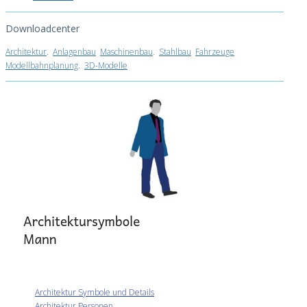
Downloadcenter
Architektur
.
Anlagenbau
Maschinenbau
.
Stahlbau
Fahrzeuge
Modellbahnplanung
.
3D-Modelle
Architektur Symbole und Details
Architektur Personen