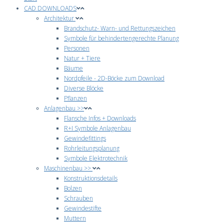
CAD DOWNLOADS
Architektur
Brandschutz- Warn- und Rettungszeichen
Symbole für behindertengerechte Planung
Personen
Natur + Tiere
Bäume
Nordpfeile - 2D-Böcke zum Download
Diverse Blöcke
Pflanzen
Anlagenbau >>
Flansche Infos + Downloads
R+I Symbole Anlagenbau
Gewindefittings
Rohrleitungsplanung
Symbole Elektrotechnik
Maschinenbau >>
Konstruktionsdetails
Bolzen
Schrauben
Gewindestifte
Muttern