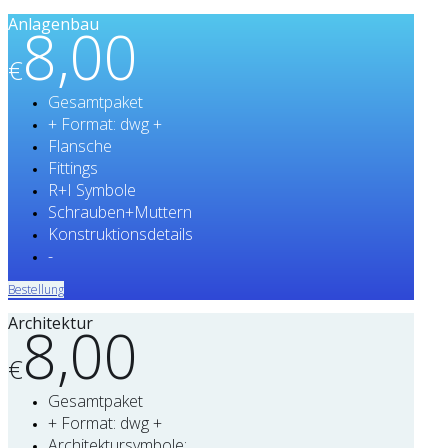
Anlagenbau
8,00
€
Gesamtpaket
+ Format: dwg +
Flansche
Fittings
R+I Symbole
Schrauben+Muttern
Konstruktionsdetails
-
Bestellung
Architektur
8,00
€
Gesamtpaket
+ Format: dwg +
Architektursymbole: