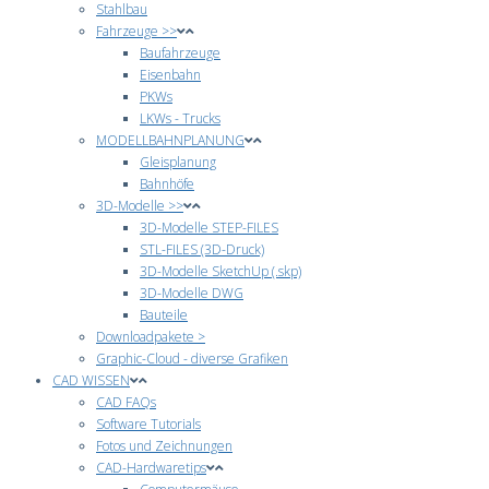
Stahlbau
Fahrzeuge >>
Baufahrzeuge
Eisenbahn
PKWs
LKWs - Trucks
MODELLBAHNPLANUNG
Gleisplanung
Bahnhöfe
3D-Modelle >>
3D-Modelle STEP-FILES
STL-FILES (3D-Druck)
3D-Modelle SketchUp (.skp)
3D-Modelle DWG
Bauteile
Downloadpakete >
Graphic-Cloud - diverse Grafiken
CAD WISSEN
CAD FAQs
Software Tutorials
Fotos und Zeichnungen
CAD-Hardwaretips