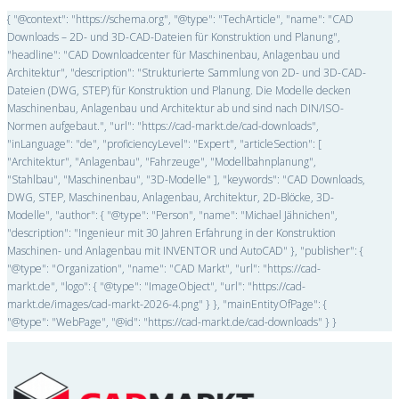
{ "@context": "https://schema.org", "@type": "TechArticle", "name": "CAD
Downloads – 2D- und 3D-CAD-Dateien für Konstruktion und Planung",
"headline": "CAD Downloadcenter für Maschinenbau, Anlagenbau und
Architektur", "description": "Strukturierte Sammlung von 2D- und 3D-CAD-
Dateien (DWG, STEP) für Konstruktion und Planung. Die Modelle decken
Maschinenbau, Anlagenbau und Architektur ab und sind nach DIN/ISO-
Normen aufgebaut.", "url": "https://cad-markt.de/cad-downloads",
"inLanguage": "de", "proficiencyLevel": "Expert", "articleSection": [
"Architektur", "Anlagenbau", "Fahrzeuge", "Modellbahnplanung",
"Stahlbau", "Maschinenbau", "3D-Modelle" ], "keywords": "CAD Downloads,
DWG, STEP, Maschinenbau, Anlagenbau, Architektur, 2D-Blöcke, 3D-
Modelle", "author": { "@type": "Person", "name": "Michael Jähnichen",
"description": "Ingenieur mit 30 Jahren Erfahrung in der Konstruktion
Maschinen- und Anlagenbau mit INVENTOR und AutoCAD" }, "publisher": {
"@type": "Organization", "name": "CAD Markt", "url": "https://cad-
markt.de", "logo": { "@type": "ImageObject", "url": "https://cad-
markt.de/images/cad-markt-2026-4.png" } }, "mainEntityOfPage": {
"@type": "WebPage", "@id": "https://cad-markt.de/cad-downloads" } }