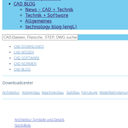
CAD BLOG
News - CAD + Technik
Technik + Software
Allgemeines
technology blog (engl.)
CAD DOWNLOADS
CAD WISSEN
CAD SOFTWARE
CAD NORMEN
CAD BLOG
Downloadcenter
Architektur
.
Anlagenbau
Maschinenbau
.
Stahlbau
Fahrzeuge
Modellbahnplanun
Architektur Symbole und Details
Nordpfeile