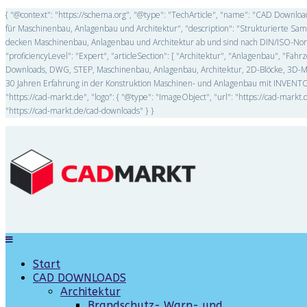
{ "@context": "https://schema.org", "@type": "TechArticle", "name": "CAD Downl
für Maschinenbau, Anlagenbau und Architektur", "description": "Strukturierte 
decken Maschinenbau, Anlagenbau und Architektur ab und sind nach DIN/ISO-Norme
"proficiencyLevel": "Expert", "articleSection": [ "Architektur", "Anlagenbau", "F
Downloads, DWG, STEP, Maschinenbau, Anlagenbau, Architektur, 2D-Blöcke, 3D-Mode
30 Jahren Erfahrung in der Konstruktion Maschinen- und Anlagenbau mit INVENTOR
"https://cad-markt.de", "logo": { "@type": "ImageObject", "url": "https://cad-mar
"https://cad-markt.de/cad-downloads" } }
Start
CAD DOWNLOADS
Architektur
Brandschutz- Warn- und