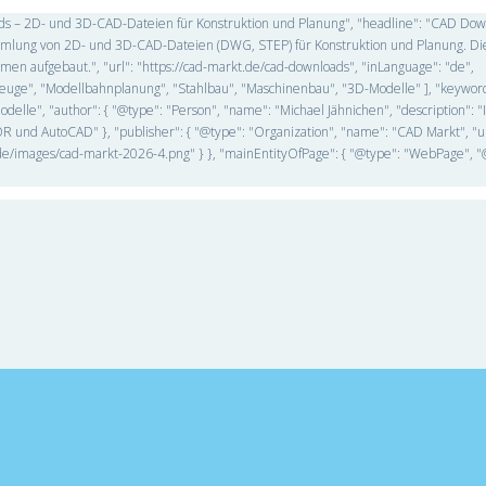
oads – 2D- und 3D-CAD-Dateien für Konstruktion und Planung", "headline": "CAD Do
Sammlung von 2D- und 3D-CAD-Dateien (DWG, STEP) für Konstruktion und Planung. Di
n aufgebaut.", "url": "https://cad-markt.de/cad-downloads", "inLanguage": "de",
ahrzeuge", "Modellbahnplanung", "Stahlbau", "Maschinenbau", "3D-Modelle" ], "keywo
lle", "author": { "@type": "Person", "name": "Michael Jähnichen", "description": "
 und AutoCAD" }, "publisher": { "@type": "Organization", "name": "CAD Markt", "ur
kt.de/images/cad-markt-2026-4.png" } }, "mainEntityOfPage": { "@type": "WebPage", "