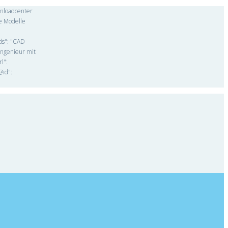
wnloadcenter
e Modelle
rds": "CAD
Ingenieur mit
l":
@id":