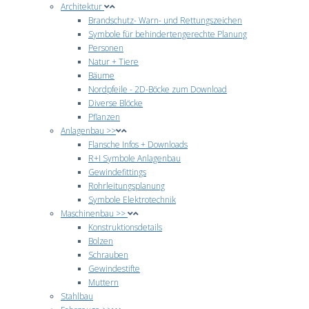
Architektur
Brandschutz- Warn- und Rettungszeichen
Symbole für behindertengerechte Planung
Personen
Natur + Tiere
Bäume
Nordpfeile - 2D-Böcke zum Download
Diverse Blöcke
Pflanzen
Anlagenbau >>
Flansche Infos + Downloads
R+I Symbole Anlagenbau
Gewindefittings
Rohrleitungsplanung
Symbole Elektrotechnik
Maschinenbau >>
Konstruktionsdetails
Bolzen
Schrauben
Gewindestifte
Muttern
Stahlbau