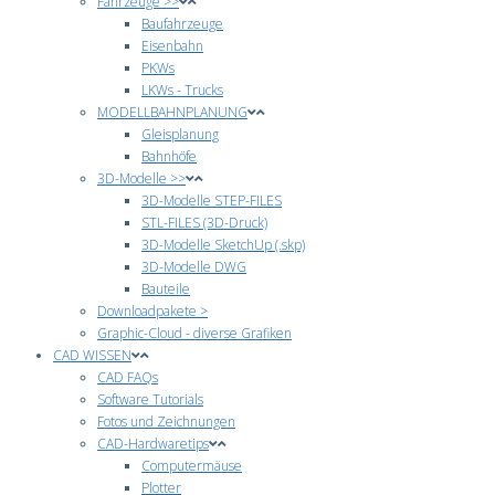
Fahrzeuge >>
Baufahrzeuge
Eisenbahn
PKWs
LKWs - Trucks
MODELLBAHNPLANUNG
Gleisplanung
Bahnhöfe
3D-Modelle >>
3D-Modelle STEP-FILES
STL-FILES (3D-Druck)
3D-Modelle SketchUp (.skp)
3D-Modelle DWG
Bauteile
Downloadpakete >
Graphic-Cloud - diverse Grafiken
CAD WISSEN
CAD FAQs
Software Tutorials
Fotos und Zeichnungen
CAD-Hardwaretips
Computermäuse
Plotter