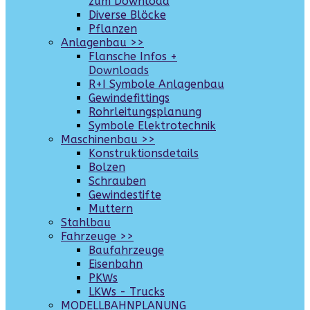
zum Download
Diverse Blöcke
Pflanzen
Anlagenbau >>
Flansche Infos +
Downloads
R+I Symbole Anlagenbau
Gewindefittings
Rohrleitungsplanung
Symbole Elektrotechnik
Maschinenbau >>
Konstruktionsdetails
Bolzen
Schrauben
Gewindestifte
Muttern
Stahlbau
Fahrzeuge >>
Baufahrzeuge
Eisenbahn
PKWs
LKWs - Trucks
MODELLBAHNPLANUNG