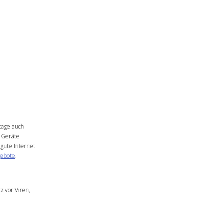
utage auch
n Geräte
gute Internet
gebote
.
z vor Viren,