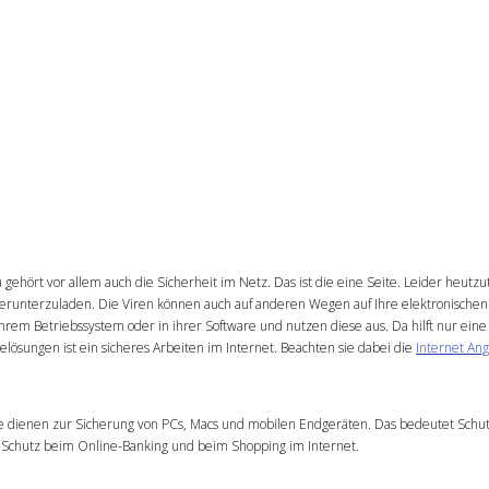
 gehört vor allem auch die Sicherheit im Netz. Das ist die eine Seite. Leider heutz
erunterzuladen. Die Viren können auch auf anderen Wegen auf Ihre elektronische
em Betriebssystem oder in ihrer Software und nutzen diese aus. Da hilft nur eine 
relösungen ist ein sicheres Arbeiten im Internet. Beachten sie dabei die
Internet An
se dienen zur Sicherung von
PCs
, Macs und mobilen Endgeräten. Das bedeutet Schut
Schutz beim Online-Banking und beim Shopping im Internet.