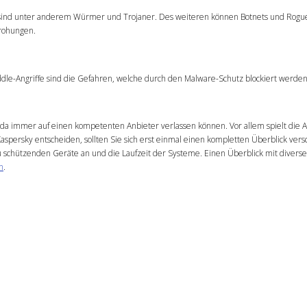
as sind unter anderem Würmer und Trojaner. Des weiteren können Botnets und Rogu
drohungen.
ddle-Angriffe sind die Gefahren, welche durch den Malware-Schutz blockiert werden
da immer auf einen kompetenten Anbieter verlassen können. Vor allem spielt die Ak
spersky entscheiden, sollten Sie sich erst einmal einen kompletten Überblick versc
 schützenden Geräte an und die Laufzeit der Systeme. Einen Überblick mit divers
n
.