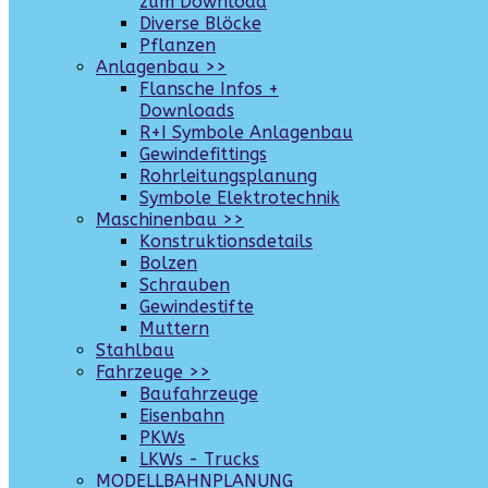
zum Download
Diverse Blöcke
Pflanzen
Anlagenbau >>
Flansche Infos +
Downloads
R+I Symbole Anlagenbau
Gewindefittings
Rohrleitungsplanung
Symbole Elektrotechnik
Maschinenbau >>
Konstruktionsdetails
Bolzen
Schrauben
Gewindestifte
Muttern
Stahlbau
Fahrzeuge >>
Baufahrzeuge
Eisenbahn
PKWs
LKWs - Trucks
MODELLBAHNPLANUNG