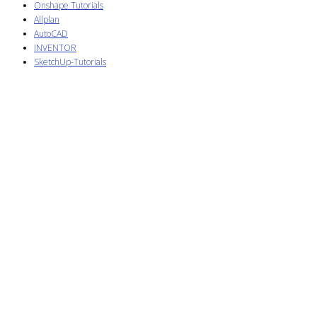
Onshape Tutorials
Allplan
AutoCAD
INVENTOR
SketchUp-Tutorials