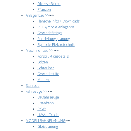
Diverse Blöcke
Pflanzen
Anlagenbau >>
Flansche Infos + Downloads
R+I Symbole Anlagenbau
Gewindefittings
Rohrleitungsplanung
Symbole Elektrotechnik
Maschinenbau >>
Konstruktionsdetails
Bolzen
Schrauben
Gewindestifte
Muttern
Stahlbau
Fahrzeuge >>
Baufahrzeuge
Eisenbahn
PKWs
LKWs - Trucks
MODELLBAHNPLANUNG
Gleisplanung