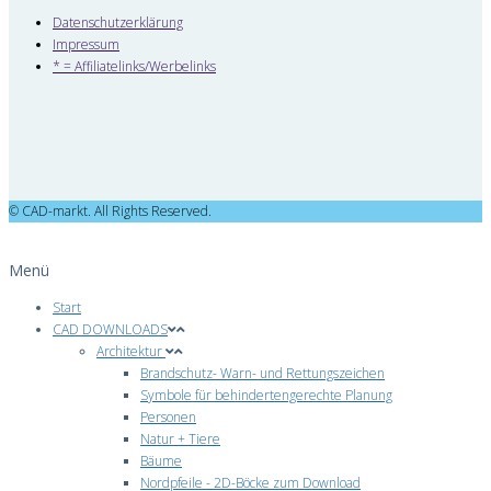
Datenschutzerklärung
Impressum
* = Affiliatelinks/Werbelinks
© CAD-markt. All Rights Reserved.
Menü
Start
CAD DOWNLOADS
Architektur
Brandschutz- Warn- und Rettungszeichen
Symbole für behindertengerechte Planung
Personen
Natur + Tiere
Bäume
Nordpfeile - 2D-Böcke zum Download