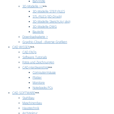
Bahnhöfe
3D-Modelle >>
3D-Modelle STEP-FILES
STL-FILES (3D-Druck)
3D-Modelle SketchUp (.skp)
3D-Modelle DWG
Bauteile
Downloadpakete >
Graphic-Cloud - diverse Grafiken
CAD WISSEN
CAD FAQs
Software Tutorials
Fotos und Zeichnungen
CAD-Hardwaretips
Computermäuse
Plotter
Monitore
Notebooks PCs
CAD SOFTWARE
Stahlbau
Maschinenbau
Haustechnik
Architektur