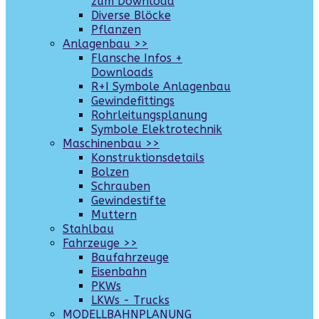
zum Download
Diverse Blöcke
Pflanzen
Anlagenbau >>
Flansche Infos +
Downloads
R+I Symbole Anlagenbau
Gewindefittings
Rohrleitungsplanung
Symbole Elektrotechnik
Maschinenbau >>
Konstruktionsdetails
Bolzen
Schrauben
Gewindestifte
Muttern
Stahlbau
Fahrzeuge >>
Baufahrzeuge
Eisenbahn
PKWs
LKWs - Trucks
MODELLBAHNPLANUNG