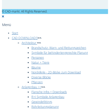
© CAD-markt. All Rights Reserved.
Menü
Start
CAD DOWNLOADS
Architektur
Brandschutz- Warn- und Rettungszeichen
Symbole für behindertengerechte Planung
Personen
Natur + Tiere
Bäume
Nordpfeile - 2D-Böcke zum Download
Diverse Blöcke
Pflanzen
Anlagenbau >>
Flansche Infos + Downloads
R+I Symbole Anlagenbau
Gewindefittings
Rohrleitungsplanung