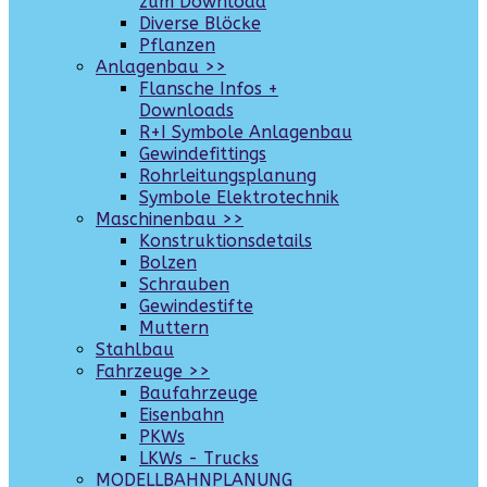
zum Download
Diverse Blöcke
Pflanzen
Anlagenbau >>
Flansche Infos +
Downloads
R+I Symbole Anlagenbau
Gewindefittings
Rohrleitungsplanung
Symbole Elektrotechnik
Maschinenbau >>
Konstruktionsdetails
Bolzen
Schrauben
Gewindestifte
Muttern
Stahlbau
Fahrzeuge >>
Baufahrzeuge
Eisenbahn
PKWs
LKWs - Trucks
MODELLBAHNPLANUNG