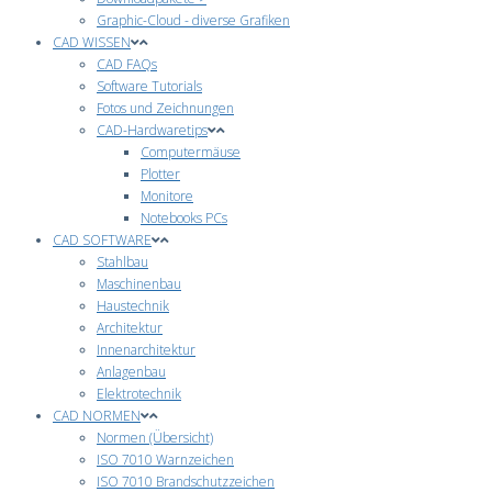
Graphic-Cloud - diverse Grafiken
CAD WISSEN
CAD FAQs
Software Tutorials
Fotos und Zeichnungen
CAD-Hardwaretips
Computermäuse
Plotter
Monitore
Notebooks PCs
CAD SOFTWARE
Stahlbau
Maschinenbau
Haustechnik
Architektur
Innenarchitektur
Anlagenbau
Elektrotechnik
CAD NORMEN
Normen (Übersicht)
ISO 7010 Warnzeichen
ISO 7010 Brandschutzzeichen