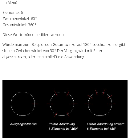
Im Menü:
Elemente: 6
Zwischenwinkel: 60°
Gesamtwinkel: 360°
Diese Werte können editiert werden.
Würde man zum Beispiel den Gesamtwinkel auf 180° beschränken, ergibt
sich ein Zwischenwinkel von 30° Der Vorgang wird mit Enter
abgeschlossen, oder man schließt die Anwendung..