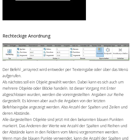
Rechteckige Anordnung
Der Befehl _arrayrect wird entweder per Texteingabe oder über das Menü
aufgerufen.
Als nächstes soll ein Objekt gewählt werden. Dabei kann es sich auch um
mehrere Objekte oder Blöcke handeln. Ist dieser Vorgang mit Enter
abgeschlossen wurden, werden die voreingestellten Angaben zur Reihe
dargestellt. Es können aber auch die Angaben von der letzten
Befehlseingabe angezeigt werden. Also Anzahl der Spalten und Zeilen und
deren Abstände.
Alle dargestellten Objekte sind jetzt mit den bekannten blauen Punkten
markeirt. Das Änderen der Werte wie Anzahl der Spalten und Reihen und
der Abstände kann in den Feldern vom Menü vorgenommen werden.
Wenn man die blauen Punkte verwendet, kann die Anzahl der Spalten und