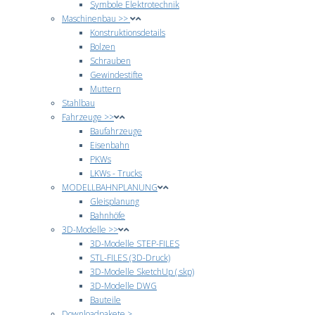
Symbole Elektrotechnik
Maschinenbau >>
Konstruktionsdetails
Bolzen
Schrauben
Gewindestifte
Muttern
Stahlbau
Fahrzeuge >>
Baufahrzeuge
Eisenbahn
PKWs
LKWs - Trucks
MODELLBAHNPLANUNG
Gleisplanung
Bahnhöfe
3D-Modelle >>
3D-Modelle STEP-FILES
STL-FILES (3D-Druck)
3D-Modelle SketchUp (.skp)
3D-Modelle DWG
Bauteile
Downloadpakete >