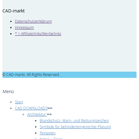
CAD-markt
Datenschutzerklärung
Impressum
* = Affiliatelinks/Werbelinks
© CAD-markt. All Rights Reserved.
Menü
Start
CAD DOWNLOADS
Architektur
Brandschutz- Warn- und Rettungszeichen
Symbole für behindertengerechte Planung
Personen