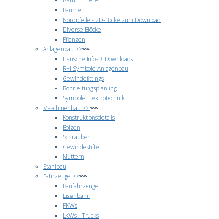
Natur + Tiere
Bäume
Nordpfeile - 2D-Böcke zum Download
Diverse Blöcke
Pflanzen
Anlagenbau >>
Flansche Infos + Downloads
R+I Symbole Anlagenbau
Gewindefittings
Rohrleitungsplanung
Symbole Elektrotechnik
Maschinenbau >>
Konstruktionsdetails
Bolzen
Schrauben
Gewindestifte
Muttern
Stahlbau
Fahrzeuge >>
Baufahrzeuge
Eisenbahn
PKWs
LKWs - Trucks