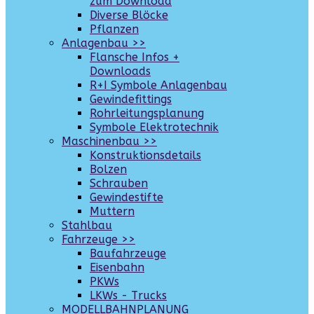
zum Download
Diverse Blöcke
Pflanzen
Anlagenbau >>
Flansche Infos +
Downloads
R+I Symbole Anlagenbau
Gewindefittings
Rohrleitungsplanung
Symbole Elektrotechnik
Maschinenbau >>
Konstruktionsdetails
Bolzen
Schrauben
Gewindestifte
Muttern
Stahlbau
Fahrzeuge >>
Baufahrzeuge
Eisenbahn
PKWs
LKWs - Trucks
MODELLBAHNPLANUNG