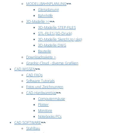
MODELLBAHNPLANUNG
Gleisplanung
Bahnhöfe
3D-Modelle >>
3D-Modelle STEP-FILES
STL-FILES (3D-Druck)
3D-Modelle SketchUp (.skp)
3D-Modelle DWG
Bauteile
Downloadpakete >
Graphic-Cloud - diverse Grafiken
CAD WISSEN
CAD FAQs
Software Tutorials
Fotos und Zeichnungen
CAD-Hardwaretips
Computermäuse
Plotter
Monitore
Notebooks PCs
CAD SOFTWARE
Stahlbau