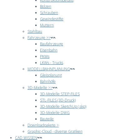
Konstruktionsdetails
Bolzen
Schrauben
Gewindestifte
Muttern
Stahlbau
Fahrzeuge >>
Baufahrzeuge
Eisenbahn
PKWs
LKWs - Trucks
MODELLBAHNPLANUNG
Gleisplanung
Bahnhöfe
3D-Modelle >>
3D-Modelle STEP-FILES
STL-FILES (3D-Druck)
3D-Modelle SketchUp (.skp)
3D-Modelle DWG
Bauteile
Downloadpakete >
Graphic-Cloud - diverse Grafiken
CAD WISSEN