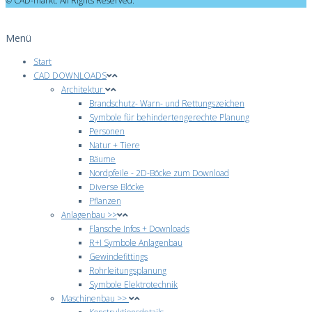
© CAD-markt. All Rights Reserved.
Menü
Start
CAD DOWNLOADS
Architektur
Brandschutz- Warn- und Rettungszeichen
Symbole für behindertengerechte Planung
Personen
Natur + Tiere
Bäume
Nordpfeile - 2D-Böcke zum Download
Diverse Blöcke
Pflanzen
Anlagenbau >>
Flansche Infos + Downloads
R+I Symbole Anlagenbau
Gewindefittings
Rohrleitungsplanung
Symbole Elektrotechnik
Maschinenbau >>