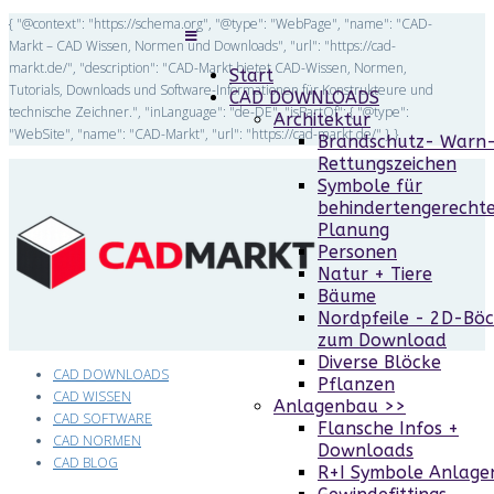
{ "@context": "https://schema.org", "@type": "WebPage", "name": "CAD-
Markt – CAD Wissen, Normen und Downloads", "url": "https://cad-
markt.de/", "description": "CAD-Markt bietet CAD-Wissen, Normen,
Start
Tutorials, Downloads und Software-Informationen für Konstrukteure und
CAD DOWNLOADS
technische Zeichner.", "inLanguage": "de-DE", "isPartOf": { "@type":
Architektur
"WebSite", "name": "CAD-Markt", "url": "https://cad-markt.de/" } }
Brandschutz- Warn
Rettungszeichen
Symbole für
behindertengerecht
Planung
Personen
Natur + Tiere
Bäume
Nordpfeile - 2D-Bö
zum Download
Diverse Blöcke
CAD DOWNLOADS
Pflanzen
CAD WISSEN
Anlagenbau >>
CAD SOFTWARE
Flansche Infos +
CAD NORMEN
Downloads
CAD BLOG
R+I Symbole Anlag