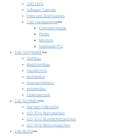
CAD FAQs
Software Tutorials
Fotos und Zeichnungen
CAD-Hardwaretips
Computermäuse
Plotter
Monitore
Notebooks PCs
CAD SOFTWARE
Stahlbau
Maschinenbau
Haustechnik
Architektur
Innenarchitektur
Anlagenbau
Elektrotechnik
CAD NORMEN
Normen (Übersicht)
ISO 7010 Warnzeichen
ISO 7010 Brandschutzzeichen
ISO 7010 Rettungszeichen
CAD BLOG