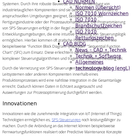
CAD NORMEN
Systemen. Durch ihre robuste Bauweise und die Verwendung von
Normen (Übersicht)
industrietauglichen Komponenten sind sie besonders für den Einsatz in
ISO 7010 Warnzeichen
anspruchsvollen Umgebungen geeignet, beispielsweise in der
ISO 7010
Fertigungsindustrie oder der Prozessautomatisierung. Die Programmierung
Brandschutzzeichen
von SPS-Steuerungen erfolgt in der Regel mithilfe von speziellen
ISO 7010
Entwicklungsumgebungen, die eine intuitive Erstellung von Steuerungslogik
Rettungszeichen
ermöglichen. Hierbei kommen oft grafische Programmiersprachen wie
CAD BLOG
beispielsweise "Function Block Diagram" (FBD) oder "Sequential Function
News - CAD + Technik
Chart" (SFC) zum Einsatz. Diese erleichtern die Implementierung
Technik + Software
komplexer Steuerungsalgorithmen und tragen zur Fehlervermeidung bei.
Allgemeines
technology blog (engl.)
Durch die Vernetzung von SPS-Steuerungen mit übergeordneten
Leitsystemen oder anderen Komponenten innerhalb eines
Produktionsprozesses wird eine nahtlose Integration in die Gesamtanlage
erreicht. Dadurch können Daten in Echtzeit ausgetauscht und
Auswertungen zur Prozessoptimierung durchgeführt werden.
Innovationen
Innovationen wie die zunehmende Integration von IoT (Internet of Things)
Technologien ermöglichen es,
SPS-Steuerungen
noch leistungsfähiger zu
machen. Durch die Anbindung an das Internet können beispielsweise
Fernwartungsfunktionen realisiert oder Predictive Maintenance Konzepte