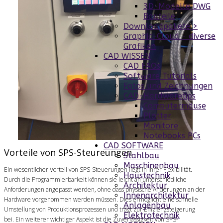
3D-Modelle DWG
Bauteile
Downloadpakete >
Graphic-Cloud - diverse
Grafiken
CAD WISSEN
CAD FAQs
Software Tutorials
Fotos und Zeichnungen
CAD-Hardwaretips
Computermäuse
Plotter
Monitore
Notebooks PCs
CAD SOFTWARE
Vorteile von SPS-Steureungen
Stahlbau
Maschinenbau
Ein wesentlicher Vorteil von SPS-Steuerungen liegt in ihrer Flexibilität.
Haustechnik
Durch die Programmierbarkeit können sie leicht an unterschiedliche
Architektur
Anforderungen angepasst werden, ohne dass physische Änderungen an der
Innenarchitektur
Hardware vorgenommen werden müssen. Dies ermöglicht eine schnelle
Anlagenbau
Umstellung von Produktionsprozessen und trägt zur Effizienzsteigerung
Elektrotechnik
bei. Ein weiterer wichtiger Aspekt ist die Zuverlässigkeit von SPS-