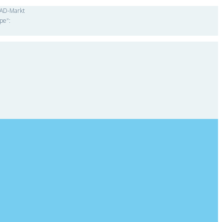
"CAD-Markt
pe":