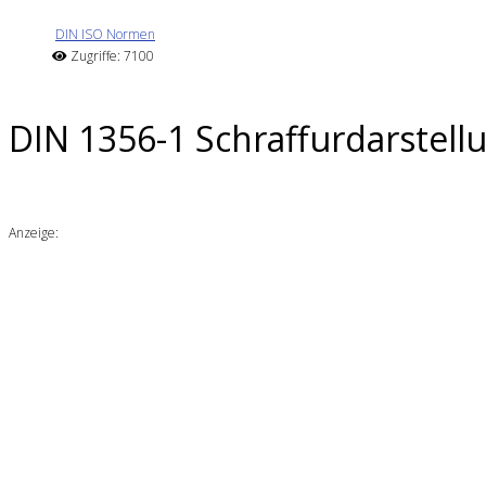
DIN ISO Normen
Zugriffe: 7100
DIN 1356-1 Schraffurdarstell
Anzeige: