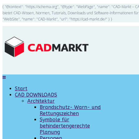
{ "@context": "https://schema.org", "@type": "WebPage", "name": "CAD-Markt – CA
bietet CAD-Wissen, Normen, Tutorials, Downloads und Software-Informationen für 
"WebSite", "name": "CAD-Markt", "url": "https://cad-markt.de/" } }
Start
CAD DOWNLOADS
Architektur
Brandschutz- Warn- und
Rettungszeichen
Symbole für
behindertengerechte
Planung
Personen