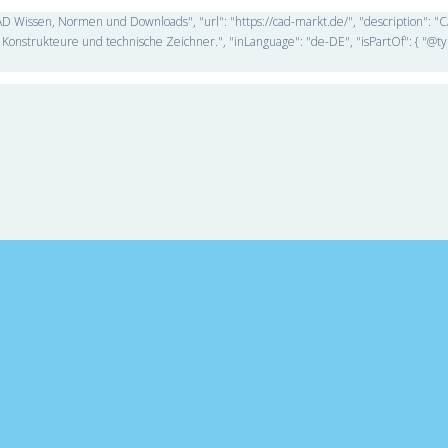
D Wissen, Normen und Downloads", "url": "https://cad-markt.de/", "description": 
Konstrukteure und technische Zeichner.", "inLanguage": "de-DE", "isPartOf": { "@ty