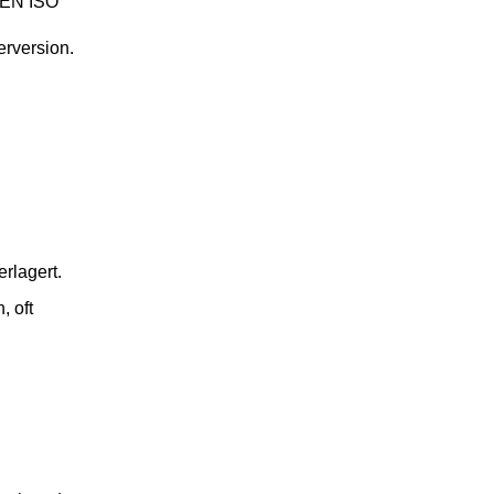
N EN ISO
rversion.
rlagert.
, oft