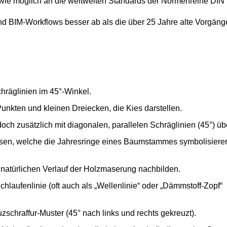
 wie möglich an die weltweiten Standards der Normenreihe DI
BIM-Workflows besser ab als die über 25 Jahre alte Vorgänge
hräglinien im 45°-Winkel.
kten und kleinen Dreiecken, die Kies darstellen.
och zusätzlich mit diagonalen, parallelen Schräglinien (45°) übe
psen, welche die Jahresringe eines Baumstammes symbolisieren
natürlichen Verlauf der Holzmaserung nachbilden.
hlaufenlinie (oft auch als „Wellenlinie“ oder „Dämmstoff-Zopf“
schraffur-Muster (45° nach links und rechts gekreuzt).