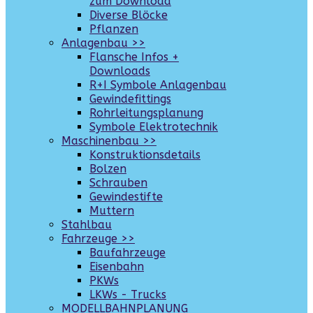
zum Download
Diverse Blöcke
Pflanzen
Anlagenbau >>
Flansche Infos +
Downloads
R+I Symbole Anlagenbau
Gewindefittings
Rohrleitungsplanung
Symbole Elektrotechnik
Maschinenbau >>
Konstruktionsdetails
Bolzen
Schrauben
Gewindestifte
Muttern
Stahlbau
Fahrzeuge >>
Baufahrzeuge
Eisenbahn
PKWs
LKWs - Trucks
MODELLBAHNPLANUNG