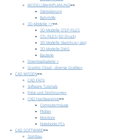
MODELLBAHNPLANUNG
Gleisplanung
Bahnhöfe
3D-Modelle >>
3D-Modelle STEP-FILES
STL-FILES (3D-Druck)
3D-Modelle SketchUp (.skp)
3D-Modelle DWG
Bauteile
Downloadpakete >
Graphic-Cloud - diverse Grafiken
CAD WISSEN
CAD FAQs
Software Tutorials
Fotos und Zeichnungen
CAD-Hardwaretips
Computermäuse
Plotter
Monitore
Notebooks PCs
CAD SOFTWARE
Stahlbau