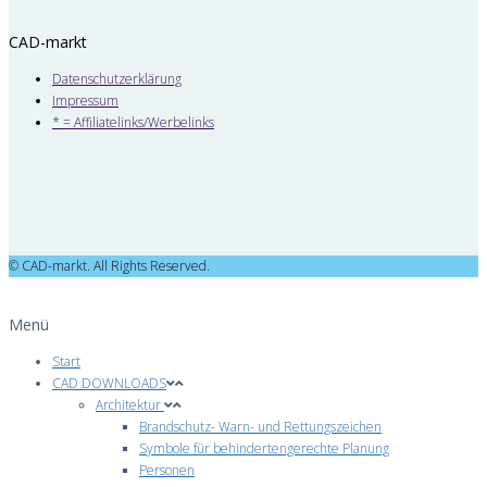
CAD-markt
Datenschutzerklärung
Impressum
* = Affiliatelinks/Werbelinks
© CAD-markt. All Rights Reserved.
Menü
Start
CAD DOWNLOADS
Architektur
Brandschutz- Warn- und Rettungszeichen
Symbole für behindertengerechte Planung
Personen