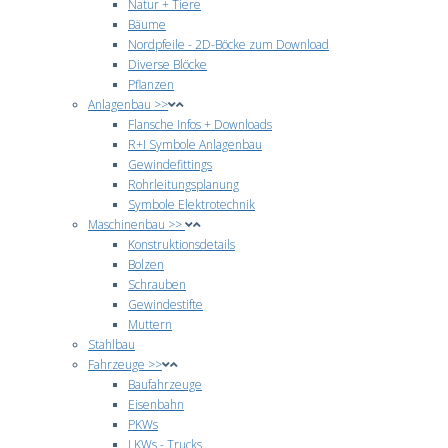
Natur + Tiere
Bäume
Nordpfeile - 2D-Böcke zum Download
Diverse Blöcke
Pflanzen
Anlagenbau >>
Flansche Infos + Downloads
R+I Symbole Anlagenbau
Gewindefittings
Rohrleitungsplanung
Symbole Elektrotechnik
Maschinenbau >>
Konstruktionsdetails
Bolzen
Schrauben
Gewindestifte
Muttern
Stahlbau
Fahrzeuge >>
Baufahrzeuge
Eisenbahn
PKWs
LKWs - Trucks